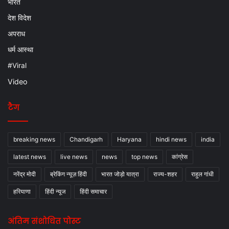
भारत
देश विदेश
अपराध
धर्म आस्था
#Viral
Video
टैग
breaking news
Chandigarh
Haryana
hindi news
india
latest news
live news
news
top news
कांग्रेस
नरेंद्र मोदी
ब्रेकिंग न्यूज़ हिंदी
भारत जोड़ो यात्रा
राज्य-शहर
राहुल गांधी
हरियाणा
हिंदी न्यूज
हिंदी समाचार
अंतिम संशोधित पोस्ट