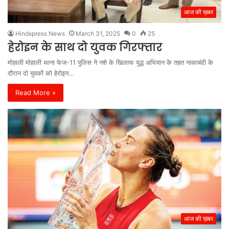
आज की ख़बर
Hindxpress News
March 31, 2025
0
25
हेरोइन के साथ दो युवक गिरफ्तार
मोहाली मोहाली थाना फेज-11 पुलिस ने नशे के खिलाफ युद्ध अभियान के तहत नाकाबंदी के
दौरान दो युवकों को हेरोइन…
Read More »
आज की ख़बर