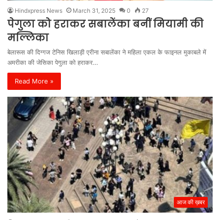
Hindxpress News
March 31, 2025
0
27
पेगुला को हराकर सबालेंका बनीं मियामी की
मल्लिका
बेलारूस की दिग्गज टेनिस खिलाड़ी एरीना सबालेंका ने महिला एकल के फाइनल मुकाबले में
अमरीका की जेसिका पेगुला को हराकर…
Read More »
आज की ख़बर