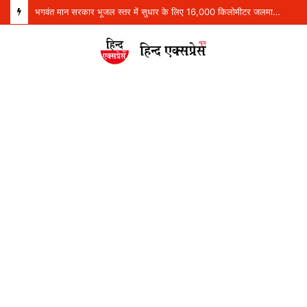
भगवंत मान सरकार भूजल स्तर में सुधार के लिए 16,000 किलोमीटर जलमार्गों (खालों) का पुनर्जीवन कर रही है: हरपाल सिंह चीमा