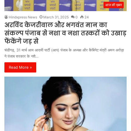
आज की ख़बर
Hindxpress News
March 31, 2025
0
24
अरविंद केजरीवाल और भगवंत मान का
संकल्प पंजाब से नशा व नशा तस्करों को उखाड़
फेंकेंगे जड़ से
चंडीगढ़, 31 मार्च आम आदमी पार्टी (आप) पंजाब के अध्यक्ष और कैबिनेट मंत्री अमन अरोड़ा
ने पंजाब सरकार के नशे…
Read More »