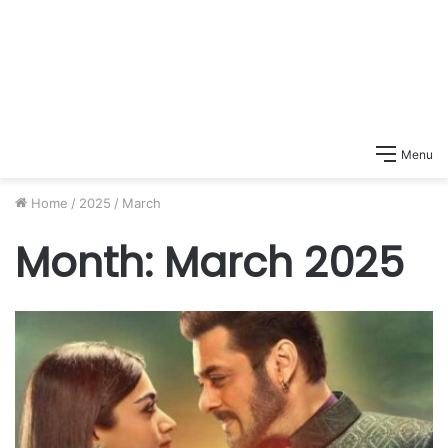
Menu
Home
/
2025
/
March
Month:
March 2025