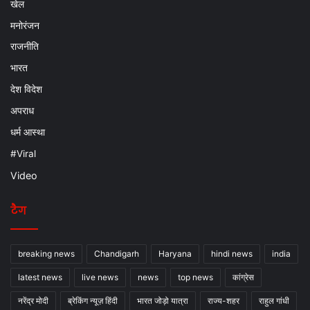
खेल
मनोरंजन
राजनीति
भारत
देश विदेश
अपराध
धर्म आस्था
#Viral
Video
टैग
breaking news
Chandigarh
Haryana
hindi news
india
latest news
live news
news
top news
कांग्रेस
नरेंद्र मोदी
ब्रेकिंग न्यूज़ हिंदी
भारत जोड़ो यात्रा
राज्य-शहर
राहुल गांधी