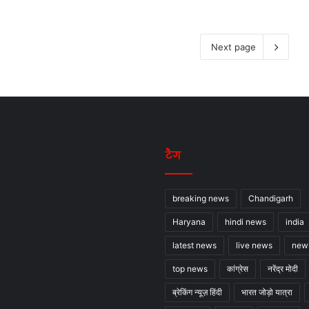
Next page
टैग
breaking news
Chandigarh
Haryana
hindi news
india
latest news
live news
new
top news
कांग्रेस
नरेंद्र मोदी
ब्रेकिंग न्यूज़ हिंदी
भारत जोड़ो यात्रा