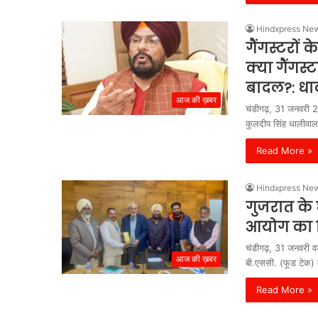
Hindxpress Ne
गैंगस्टरों 
क्या गैंगस्
बादल?: ध
आज की ख़बर
चंडीगढ़, 31 जनवरी 
कुलदीप सिंह धालीवा
Read More »
Hindxpress Ne
गुजरात के 
आयोग का 
चंडीगढ़, 31 जनवरी वड
आज की ख़बर
बी.एससी. (फूड टेक) 
Read More »