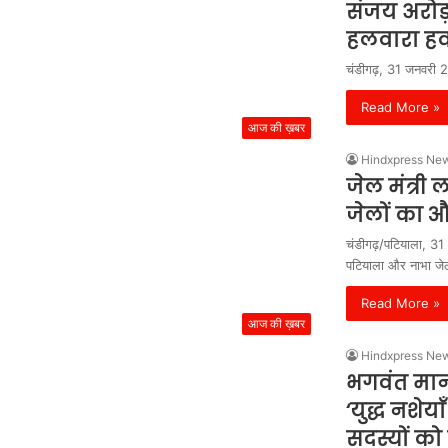
संजय अरोड़ा
हलवारा हवाई 
चंडीगढ़, 31 जनवरी 202
Read More »
आज की ख़बर
Hindxpress Ne
जेल मंत्री
जेलों का 
चंडीगढ़/पटियाला, 31 ज
पटियाला और नाभा ज
Read More »
आज की ख़बर
Hindxpress Ne
भगवंत मान
‘युद्ध नशेय
सदस्यों को द