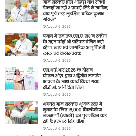
मान सरकार द्वारा भाखड़ा बांध संबंधी
फैलाई जा रही अफ़वाहें सिरे से खारिज़,
बांध पूरी तरह सुरक्षित: बरिंदर कुमार
गोयल*
August 6, 2026
पंजाब में एन.एफ.एस.ए. राशन स्कीम
के तहत कोई भी परिवार वंचित नहीं
रहेगा: खाद्य एवं नागरिक आपूर्ति मंत्री
लाल चंद कटारूचक्क
August 6, 2026
एस.आई.आर.2026 के दौरान
बी.एल.ओज़. द्वारा अद्वितीय समर्पण
भावना के साथ कार्य किया गया:
सी.ई.ओ. अनिंदिता मित्रा
August 6, 2026
भगवंत मान सरकार भूजल स्तर में
सुधार के लिए 16,000 किलोमीटर
जलमार्गों (खालों) का पुनर्जीवन कर
रही है: हरपाल सिंह चीमा
August 6, 2026