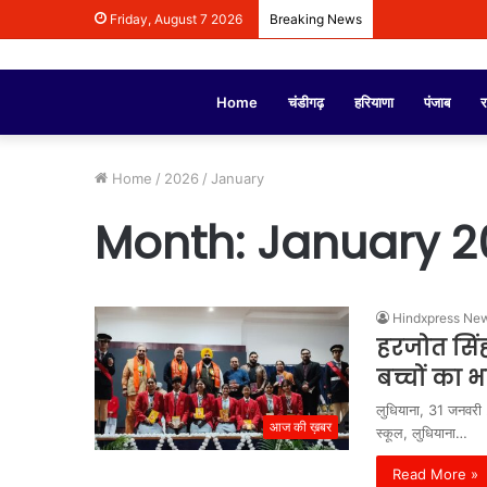
Friday, August 7 2026
Breaking News
Home
चंडीगढ़
हरियाणा
पंजाब
र
Home
/
2026
/
January
Month:
January 2
Hindxpress Ne
हरजोत सिंह
बच्चों का भ
लुधियाना, 31 जनवरी 
आज की ख़बर
स्कूल, लुधियाना…
Read More »