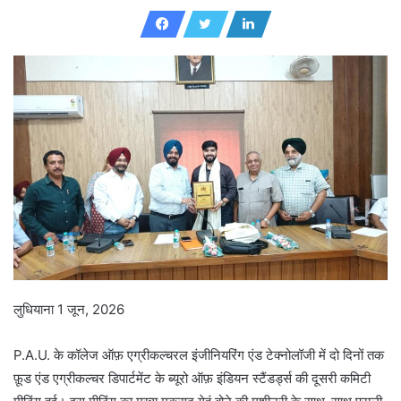
e
n
d
a
n
e
m
a
i
l
लुधियाना 1 जून, 2026
P.A.U. के कॉलेज ऑफ़ एग्रीकल्चरल इंजीनियरिंग एंड टेक्नोलॉजी में दो दिनों तक
फ़ूड एंड एग्रीकल्चर डिपार्टमेंट के ब्यूरो ऑफ़ इंडियन स्टैंडर्ड्स की दूसरी कमिटी