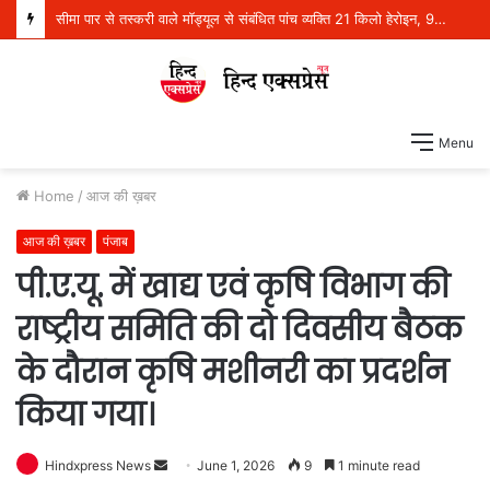
सीमा पार से तस्करी वाले मॉड्यूल से संबंधित पांच व्यक्ति 21 किलो हेरोइन, 970 ग्राम आईसीई और एक पिस्तौल सहित गिरफ्तार
Menu
Home
/
आज की ख़बर
आज की ख़बर
पंजाब
पी.ए.यू. में खाद्य एवं कृषि विभाग की
राष्ट्रीय समिति की दो दिवसीय बैठक
के दौरान कृषि मशीनरी का प्रदर्शन
किया गया।
Hindxpress News
S
June 1, 2026
9
1 minute read