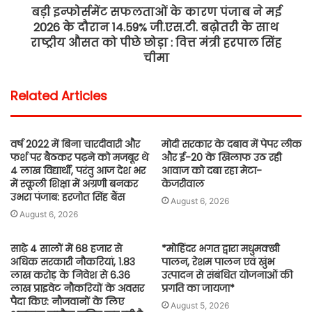
बड़ी इन्फोर्समेंट सफलताओं के कारण पंजाब ने मई
2026 के दौरान 14.59% जी.एस.टी. बढ़ोतरी के साथ
राष्ट्रीय औसत को पीछे छोड़ा : वित्त मंत्री हरपाल सिंह
चीमा
Related Articles
वर्ष 2022 में बिना चारदीवारी और
मोदी सरकार के दबाव में पेपर लीक
फर्श पर बैठकर पढ़ने को मजबूर थे
और ई-20 के खिलाफ उठ रही
4 लाख विद्यार्थी, परंतु आज देश भर
आवाज को दबा रहा मेटा-
में स्कूली शिक्षा में अग्रणी बनकर
केजरीवाल
उभरा पंजाब: हरजोत सिंह बैंस
August 6, 2026
August 6, 2026
साढ़े 4 सालों में 68 हजार से
*मोहिंदर भगत द्वारा मधुमक्खी
अधिक सरकारी नौकरियां, 1.83
पालन, रेशम पालन एवं खुंभ
लाख करोड़ के निवेश से 6.36
उत्पादन से संबंधित योजनाओं की
लाख प्राइवेट नौकरियों के अवसर
प्रगति का जायजा*
पैदा किए: नौजवानों के लिए
August 5, 2026