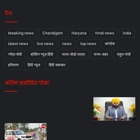
टैग
breaking news
Chandigarh
Haryana
hindi news
india
latest news
live news
news
top news
कांग्रेस
नरेंद्र मोदी
ब्रेकिंग न्यूज़ हिंदी
भारत जोड़ो यात्रा
राज्य-शहर
राहुल गांधी
हरियाणा
हिंदी न्यूज
हिंदी समाचार
अंतिम संशोधित पोस्ट