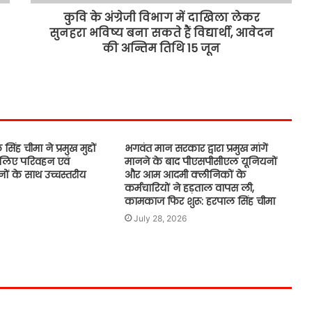
कुवि के अंग्रेजी विभाग में दाखिला लेकर
सुनहरा भविष्य बना सकते हैं विद्यार्थी, आवेदन
ई-20 पेट्रोल से वाहनों के नुकसान का मुद्दा
की अन्तिम तिथि 15 जून
पंजाब विधानसभा में गूंजा
नोटबंदी की तरह ही है E20; दावे बड़े पर
सबूत कोई नहीं: अमन अरोड़ा
 सिंह चीमा ने प्रमुख मुद्दों
भगवंत मान सरकार द्वारा प्रमुख मांगें
 लिए परिवहन एवं
मानने के बाद पीएसपीसीएल यूनियनों
अमृतसर में बड़ी आतंकवादी साजिश नाकाम;
नों के साथ उच्चस्तरीय
और आम आदमी क्लीनिकों के
चार पेट्रोल बम और 3 पिस्तौलों सहित 9
कर्मचारियों ने हड़ताल वापस ली,
गिरफ्तार
कामकाज फिर शुरू: हरपाल सिंह चीमा
July 28, 2026