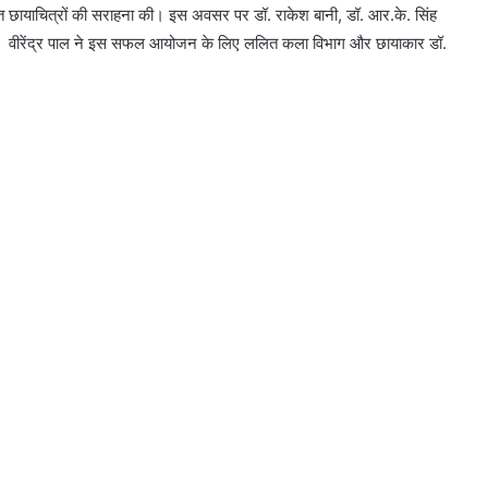
रदर्शित छायाचित्रों की सराहना की। इस अवसर पर डॉ. राकेश बानी, डॉ. आर.के. सिंह
्रो. वीरेंद्र पाल ने इस सफल आयोजन के लिए ललित कला विभाग और छायाकार डॉ.
सती साध्वी बहन कृष्णामूर्ति विश्वास जी की
जयंती पर मरीजों को पौष्टिक आहार
वितरित
बी.के.एम. विश्वास स्कूल के खिलाड़ियों ने
इंटर स्कूल हरियाणा कराटे चैंपियनशिप में
किया शानदार प्रदर्शन, पांच छात्र राज्य
स्तरीय प्रतियोगिता के लिए चयनित