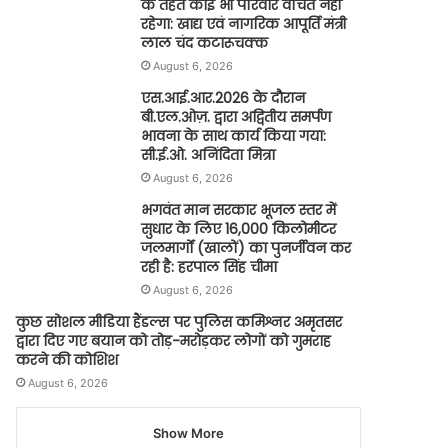
के तहत कोई भी परिवार वंचित नहीं
रहेगा: खाद्य एवं नागरिक आपूर्ति मंत्री
लाल चंद कटारूचक्क
August 6, 2026
एस.आई.आर.2026 के दौरान
बी.एल.ओज़. द्वारा अद्वितीय समर्पण
भावना के साथ कार्य किया गया:
सी.ई.ओ. अनिंदिता मित्रा
August 6, 2026
भगवंत मान सरकार भूजल स्तर में
सुधार के लिए 16,000 किलोमीटर
जलमार्गों (खालों) का पुनर्जीवन कर
रही है: हरपाल सिंह चीमा
August 6, 2026
कुछ सोशल मीडिया हैंडल्स पर पुलिस कमिश्नर अमृतसर
द्वारा दिए गए बयान को तोड़-मरोड़कर लोगों को गुमराह
करने की कोशिश
August 6, 2026
Show More