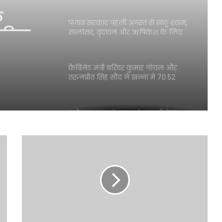
े
स्तरीय प्रतियोगिता के लिए चयनित
 हरियाणा
पंजाब सरकार पहली अगस्त से खाटू श्याम,
सालासर, वृंदावन और ऋषिकेश के लिए
या
मुफ्त तीर्थ यात्रा करवाएगी: मुख्यमंत्री भगवंत
सिंह मान
 राज्य
कैबिनेट मंत्री बरिंदर कुमार गोयल और
ए
तरुनप्रीत सिंह सौंद ने खन्ना में 70.52
करोड़ रुपये की लागत से पूर्ण हुए सिंचाई
परियोजनाओं का किया उद्घाटन
साढ़े चार साल में पंजाब में एक भी पेपर
लीक नहीं हुआ- भगवंत सिंह मान
एस.आई.आर.2026 के दौरान बी.एल.ओज़.
द्वारा अद्वितीय समर्पण भावना के साथ कार्य
किया गया: सी.ई.ओ. अनिंदिता मित्रा
भगवंत मान सरकार भूजल स्तर में सुधार के
लिए 16,000 किलोमीटर जलमार्गों (खालों)
का पुनर्जीवन कर रही है: हरपाल सिंह चीमा