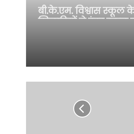
बी.के.एम. विश्वास स्कूल क
खिलाड़ियों ने इंटर स्कूल
कराटे चैंपियनशिप में कि
शानदार प्रदर्शन, पांच छात्र
स्तरीय प्रतियोगिता के लि
चयनित