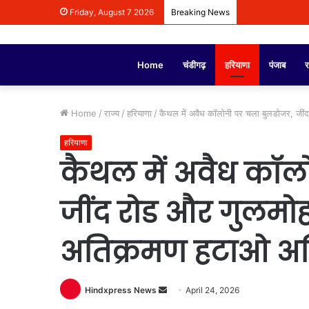
Friday, August 7 2026
Breaking News
Home
चंडीगढ़
हरियाणा
पंजाब
र
Home
/
राज्य
/
हरियाणा
/
कैथल में अवैध कॉलोनी पर चला बुलडोजर, जी
हरियाणा
कैथल में अवैध कॉल
जींद रोड और गुलमोह
अतिक्रमण हटाओ अ
Hindxpress News
S
April 24, 2026
e