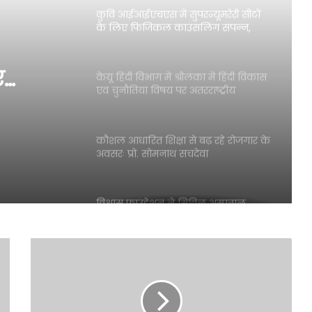
कुवि आईआईएचएस में सुपरन्यूमरेरी सीटों
के लिए फिजिकल काउंसलिंग संपन्न,
ए
केयू हिंदी विभाग में श्रीलंका में हिंदी विकास
एवं चुनौतियां विषय पर अंतरराष्ट्रीय
न्न,
व्याख्यान आज
कौशल आधारित शिक्षा से बढ़ रहे रोजगार के
अवसरः प्रो. सोमनाथ सचदेवा
विश्वास फाउंडेशन ने सिविल अस्पताल
पंचकूला में बांटे व रोपे 500 पौधे
हरियाणा राज्य अनुसंधान निधि के तहत
कुवि शिक्षकों को मिला 18 लाख रुपये का
शोध अनुदान’’