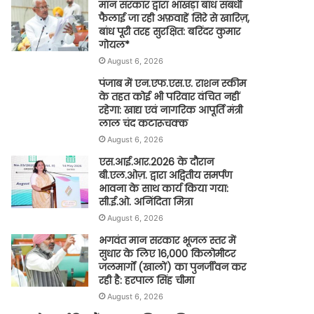
मान सरकार द्वारा भाखड़ा बांध संबंधी
फैलाई जा रही अफ़वाहें सिरे से खारिज़,
बांध पूरी तरह सुरक्षित: बरिंदर कुमार
गोयल*
August 6, 2026
पंजाब में एन.एफ.एस.ए. राशन स्कीम
के तहत कोई भी परिवार वंचित नहीं
रहेगा: खाद्य एवं नागरिक आपूर्ति मंत्री
लाल चंद कटारूचक्क
August 6, 2026
एस.आई.आर.2026 के दौरान
बी.एल.ओज़. द्वारा अद्वितीय समर्पण
भावना के साथ कार्य किया गया:
सी.ई.ओ. अनिंदिता मित्रा
August 6, 2026
भगवंत मान सरकार भूजल स्तर में
सुधार के लिए 16,000 किलोमीटर
जलमार्गों (खालों) का पुनर्जीवन कर
रही है: हरपाल सिंह चीमा
August 6, 2026