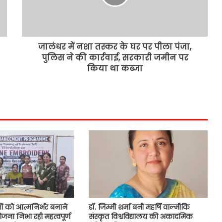
कुवि के डॉ. सोहन लाल को मिला
एचएसआरएफ के तहत 18 लाख रुपये का
शोध अनुदान
जालंधर में नशा तस्कर के घर पर पीला पंजा,
पुलिस ने की कार्रवाई, सरकारी जमीन पर
हिंदी भाषा भारत-श्रीलंका के सांस्कृतिक
एवं शैक्षणिक संबंधों का सशक्त सेतुः
किया था कब्जा
सुभाषिनी रत्नायका
दिल्ली में छात्रों पर हुए लाठीचार्ज के
खिलाफ अनिश्चितकालीन धरने पर बैठे
दिग्विजय चौटाला
पर्यावरणीय चुनौतियों के समाधान के लिए
बहु विषयक दृष्टिकोण आवश्यकः प्रो.
परमेश कुमार
ं को आत्मनिर्भर बनाने
डॉ. जिम्मी शर्मा बनी महर्षि वाल्मीकि
ोजना निभा रही महत्वपूर्ण
संस्कृत विश्वविद्यालय की अकादमिक