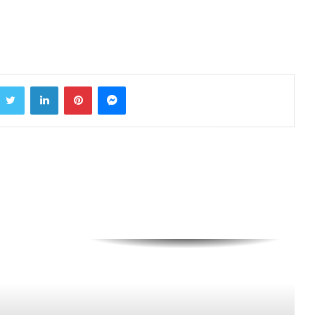
कुवि के डॉ. सोहन लाल को मिला
एचएसआरएफ के तहत 18 लाख रुपये का
शोध अनुदान
हिंदी भाषा भारत-श्रीलंका के सांस्कृतिक
एवं शैक्षणिक संबंधों का सशक्त सेतुः
Twitter
LinkedIn
Pinterest
Messenger
सुभाषिनी रत्नायका
दिल्ली में छात्रों पर हुए लाठीचार्ज के
खिलाफ अनिश्चितकालीन धरने पर बैठे
दिग्विजय चौटाला
पर्यावरणीय चुनौतियों के समाधान के लिए
बहु विषयक दृष्टिकोण आवश्यकः प्रो.
परमेश कुमार
हिंदी विभाग के विद्यार्थियों को कार्यालयी
भाषा का प्रशिक्षण देंगे राजभाषा अधिकारी