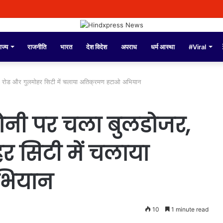
ाज्य
राजनीति
भारत
देश विदेश
अपराध
धर्म आस्था
#Viral
ंद रोड और गुलमोहर सिटी में चलाया अतिक्रमण हटाओ अभियान
ोनी पर चला बुलडोजर,
र सिटी में चलाया
भियान
10
1 minute read