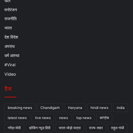
खेल
मनोरंजन
राजनीति
भारत
देश विदेश
अपराध
धर्म आस्था
#Viral
Video
टैग
breaking news
Chandigarh
Haryana
hindi news
india
latest news
live news
news
top news
कांग्रेस
नरेंद्र मोदी
ब्रेकिंग न्यूज़ हिंदी
भारत जोड़ो यात्रा
राज्य-शहर
राहुल गांधी