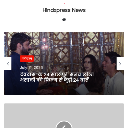
Hindxpress News
W
e
b
s
i
t
मनोरंजन
e
July 11, 2026
देवदास’ के 24 साल पूरे: संजय लीला
भंसाली की फिल्म से जुड़ी 24 बातें