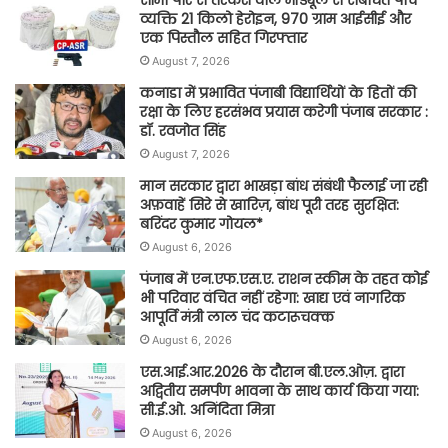
सीमा पार से तस्करी वाले मॉड्यूल से संबंधित पांच
व्यक्ति 21 किलो हेरोइन, 970 ग्राम आईसीई और
एक पिस्तौल सहित गिरफ्तार
August 7, 2026
कनाडा में प्रभावित पंजाबी विद्यार्थियों के हितों की
रक्षा के लिए हरसंभव प्रयास करेगी पंजाब सरकार :
डॉ. रवजोत सिंह
August 7, 2026
मान सरकार द्वारा भाखड़ा बांध संबंधी फैलाई जा रही
अफ़वाहें सिरे से खारिज़, बांध पूरी तरह सुरक्षित:
बरिंदर कुमार गोयल*
August 6, 2026
पंजाब में एन.एफ.एस.ए. राशन स्कीम के तहत कोई
भी परिवार वंचित नहीं रहेगा: खाद्य एवं नागरिक
आपूर्ति मंत्री लाल चंद कटारूचक्क
August 6, 2026
एस.आई.आर.2026 के दौरान बी.एल.ओज़. द्वारा
अद्वितीय समर्पण भावना के साथ कार्य किया गया:
सी.ई.ओ. अनिंदिता मित्रा
August 6, 2026