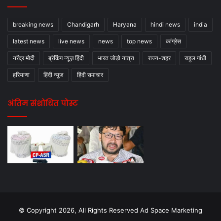
breaking news
Chandigarh
Haryana
hindi news
india
latest news
live news
news
top news
कांग्रेस
नरेंद्र मोदी
ब्रेकिंग न्यूज़ हिंदी
भारत जोड़ो यात्रा
राज्य-शहर
राहुल गांधी
हरियाणा
हिंदी न्यूज
हिंदी समाचार
अंतिम संशोधित पोस्ट
© Copyright 2026, All Rights Reserved Ad Space Marketing