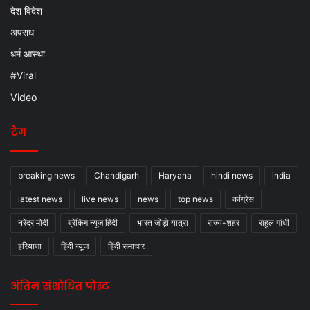
देश विदेश
अपराध
धर्म आस्था
#Viral
Video
टैग
breaking news
Chandigarh
Haryana
hindi news
india
latest news
live news
news
top news
कांग्रेस
नरेंद्र मोदी
ब्रेकिंग न्यूज़ हिंदी
भारत जोड़ो यात्रा
राज्य-शहर
राहुल गांधी
हरियाणा
हिंदी न्यूज
हिंदी समाचार
अंतिम संशोधित पोस्ट