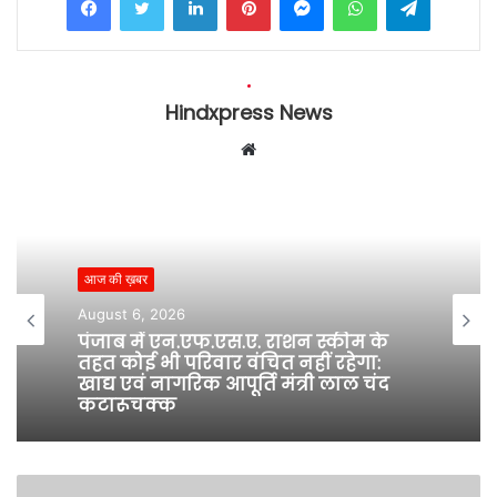
Hindxpress News
W
e
b
s
i
आज की ख़बर
t
e
August 6, 2026
पंजाब में एन.एफ.एस.ए. राशन स्कीम के
तहत कोई भी परिवार वंचित नहीं रहेगा:
खाद्य एवं नागरिक आपूर्ति मंत्री लाल चंद
कटारूचक्क