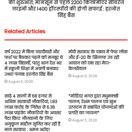
की शुरुआत; मानसून से पहले 2200 किलोमीटर सीवरेज
लाइनों और 1400 हॉटस्पॉटों की होगी सफाई : हरजोत
सिंह बैंस
Related Articles
वर्ष 2022 में बिना चारदीवारी और
मोदी सरकार के दबाव में पेपर लीक
फर्श पर बैठकर पढ़ने को मजबूर थे
और ई-20 के खिलाफ उठ रही
4 लाख विद्यार्थी, परंतु आज देश भर
आवाज को दबा रहा मेटा-
में स्कूली शिक्षा में अग्रणी बनकर
केजरीवाल
उभरा पंजाब: हरजोत सिंह बैंस
August 6, 2026
August 6, 2026
साढ़े 4 सालों में 68 हजार से
*मोहिंदर भगत द्वारा मधुमक्खी
अधिक सरकारी नौकरियां, 1.83
पालन, रेशम पालन एवं खुंभ
लाख करोड़ के निवेश से 6.36
उत्पादन से संबंधित योजनाओं की
लाख प्राइवेट नौकरियों के अवसर
प्रगति का जायजा*
पैदा किए: नौजवानों के लिए
August 5, 2026
अनुकूल माहौल सृजित कर रही है
मान सरकार : अमन अरोड़ा