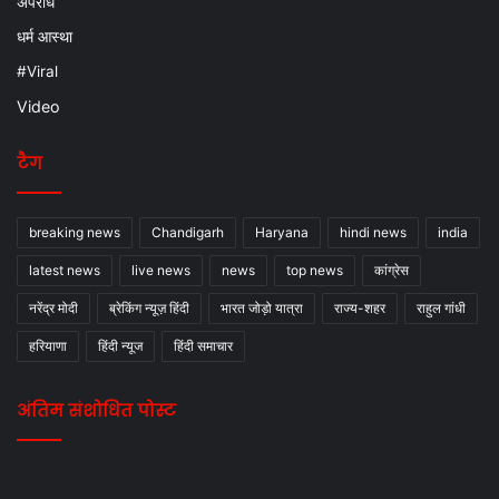
अपराध
धर्म आस्था
#Viral
Video
टैग
breaking news
Chandigarh
Haryana
hindi news
india
latest news
live news
news
top news
कांग्रेस
नरेंद्र मोदी
ब्रेकिंग न्यूज़ हिंदी
भारत जोड़ो यात्रा
राज्य-शहर
राहुल गांधी
हरियाणा
हिंदी न्यूज
हिंदी समाचार
अंतिम संशोधित पोस्ट