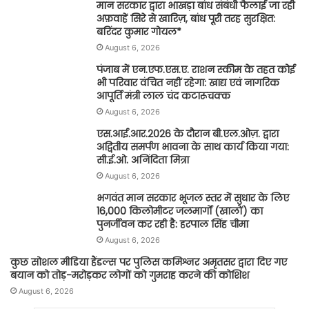
मान सरकार द्वारा भाखड़ा बांध संबंधी फैलाई जा रही
अफ़वाहें सिरे से खारिज़, बांध पूरी तरह सुरक्षित:
बरिंदर कुमार गोयल*
August 6, 2026
पंजाब में एन.एफ.एस.ए. राशन स्कीम के तहत कोई
भी परिवार वंचित नहीं रहेगा: खाद्य एवं नागरिक
आपूर्ति मंत्री लाल चंद कटारूचक्क
August 6, 2026
एस.आई.आर.2026 के दौरान बी.एल.ओज़. द्वारा
अद्वितीय समर्पण भावना के साथ कार्य किया गया:
सी.ई.ओ. अनिंदिता मित्रा
August 6, 2026
भगवंत मान सरकार भूजल स्तर में सुधार के लिए
16,000 किलोमीटर जलमार्गों (खालों) का
पुनर्जीवन कर रही है: हरपाल सिंह चीमा
August 6, 2026
कुछ सोशल मीडिया हैंडल्स पर पुलिस कमिश्नर अमृतसर द्वारा दिए गए
बयान को तोड़-मरोड़कर लोगों को गुमराह करने की कोशिश
August 6, 2026