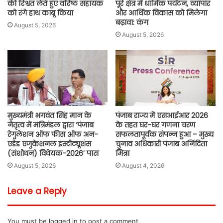
की रिश्वत लेते हुए वरिष्ठ सहायक
पूरे क्षेत्र में धार्मिक पर्यटन, व्यापार
को रंगे हाथ काबू किया
और आर्थिक विकास को मिलेगा
बढ़ावा: कंग
August 5, 2026
August 5, 2026
मुख्यमंत्री भगवंत सिंह मान के
पंजाब राज्य में एसआईआर 2026
नेतृत्व में मंत्रिमंडल द्वारा ‘पंजाब
के तहत घर-घर गणना चरण
रेगुलेशन ऑफ फीस ऑफ अन-
सफलतापूर्वक संपन्न हुआ – मुख्य
एडेड एजुकेशनल इंस्टीट्यूशंस
चुनाव अधिकारी पंजाब अनिंदिता
(संशोधन) विधेयक-2026’ पास
मित्रा
August 5, 2026
August 4, 2026
Leave a Reply
You must be
logged in
to post a comment.