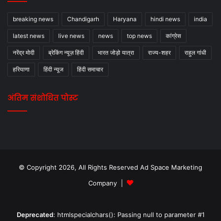
breaking news
Chandigarh
Haryana
hindi news
india
latest news
live news
news
top news
कांग्रेस
नरेंद्र मोदी
ब्रेकिंग न्यूज़ हिंदी
भारत जोड़ो यात्रा
राज्य-शहर
राहुल गांधी
हरियाणा
हिंदी न्यूज
हिंदी समाचार
अंतिम संशोधित पोस्ट
© Copyright 2026, All Rights Reserved Ad Space Marketing
Company |
Deprecated
: htmlspecialchars(): Passing null to parameter #1