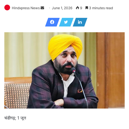
Hindxpress News
S
June 1, 2026
9
3 minutes read
e
n
d
a
n
e
m
a
i
l
चंडीगढ़; 1 जून