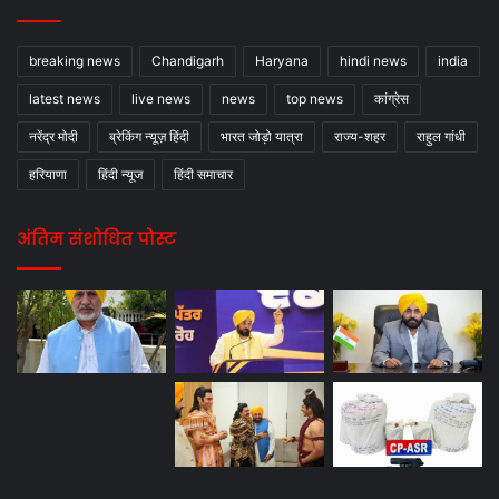
breaking news
Chandigarh
Haryana
hindi news
india
latest news
live news
news
top news
कांग्रेस
नरेंद्र मोदी
ब्रेकिंग न्यूज़ हिंदी
भारत जोड़ो यात्रा
राज्य-शहर
राहुल गांधी
हरियाणा
हिंदी न्यूज
हिंदी समाचार
अंतिम संशोधित पोस्ट