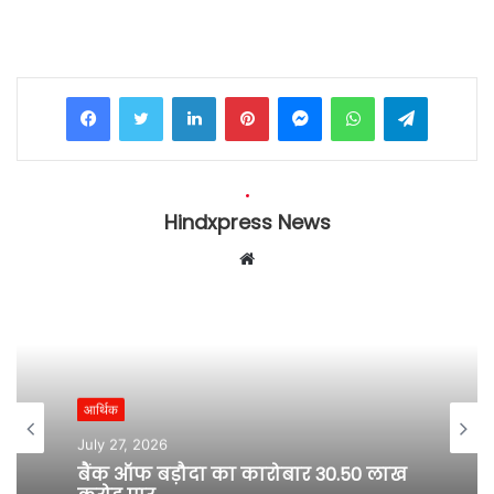
Facebook
Twitter
LinkedIn
Pinterest
Messenger
WhatsApp
Telegram
Hindxpress News
W
e
b
s
i
t
आर्थिक
e
July 27, 2026
बैंक ऑफ बड़ौदा का कारोबार 30.50 लाख
करोड़ पार