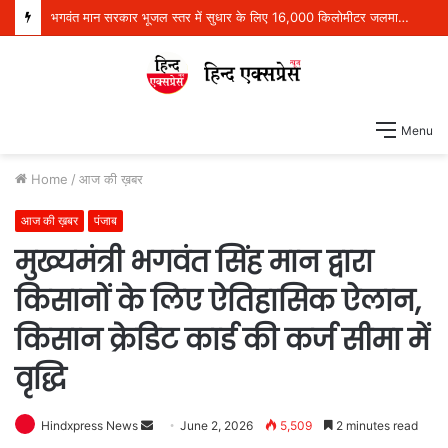
भगवंत मान सरकार भूजल स्तर में सुधार के लिए 16,000 किलोमीटर जलमार्गों (खालों) का पुनर्जीवन कर रही है: हरपाल सिंह चीमा
Menu
Home
/
आज की ख़बर
आज की ख़बर
पंजाब
मुख्यमंत्री भगवंत सिंह मान द्वारा
किसानों के लिए ऐतिहासिक ऐलान,
किसान क्रेडिट कार्ड की कर्ज सीमा में
वृद्धि
Hindxpress News
S
June 2, 2026
5,509
2 minutes read