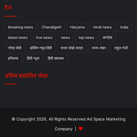
टैग
breaking news
Chandigarh
Haryana
hindi news
india
latest news
live news
news
top news
कांग्रेस
नरेंद्र मोदी
ब्रेकिंग न्यूज़ हिंदी
भारत जोड़ो यात्रा
राज्य-शहर
राहुल गांधी
हरियाणा
हिंदी न्यूज
हिंदी समाचार
अंतिम संशोधित पोस्ट
© Copyright 2026, All Rights Reserved Ad Space Marketing
Company |