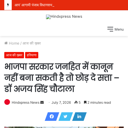
आप’ आगामी पंजाब विधानसभा चुनाव के लिए पूरी तरह तैयार, 117 सीटों पर बूथ स्तर की तैयारियां शुरू
Menu
Home
/
आज की ख़बर
आज की ख़बर
हरियाणा
भाजपा सरकार जनहित में कानून
नहीं बना सकती है तो छोड़ दे सत्ता –
डॉ अजय सिंह चौटाला
Hindxpress News
S
July 7, 2026
5
2 minutes read
e
n
d