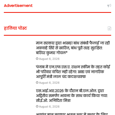
Advertisement
हालिया पोस्ट
मान सरकार द्वारा भाखड़ा बांध संबंधी फैलाई जा रही
अफ़वाहें सिरे से खारिज़, बांध पूरी तरह सुरक्षित:
बरिंदर कुमार गोयल*
August 6, 2026
पंजाब में एन.एफ.एस.ए. राशन स्कीम के तहत कोई
भी परिवार वंचित नहीं रहेगा: खाद्य एवं नागरिक
आपूर्ति मंत्री लाल चंद कटारूचक्क
August 6, 2026
एस.आई.आर.2026 के दौरान बी.एल.ओज़. द्वारा
अद्वितीय समर्पण भावना के साथ कार्य किया गया:
सी.ई.ओ. अनिंदिता मित्रा
August 6, 2026
भगवंत मान सरकार भूजल स्तर में सुधार के लिए