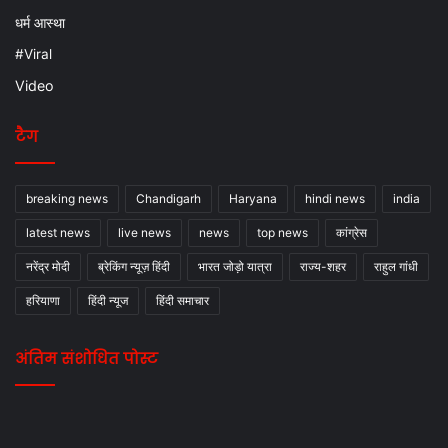
धर्म आस्था
#Viral
Video
टैग
breaking news
Chandigarh
Haryana
hindi news
india
latest news
live news
news
top news
कांग्रेस
नरेंद्र मोदी
ब्रेकिंग न्यूज़ हिंदी
भारत जोड़ो यात्रा
राज्य-शहर
राहुल गांधी
हरियाणा
हिंदी न्यूज
हिंदी समाचार
अंतिम संशोधित पोस्ट