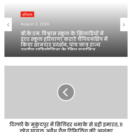
s
i
हरियाणा
t
e
August 3, 2026
बी.के.एम. विश्वास स्कूल के खिलाड़ियों ने
इंटर स्कूल हरियाणा कराटे चैंपियनशिप में
किया शानदार प्रदर्शन, पांच छात्र राज्य
स्तरीय प्रतियोगिता के लिए चयनित
दिल्ली के मुकुंदपुर में सिलिंडर धमाके से ढही इमारत, 11
लोग घायल, अवैध गैस रिफिलिंग की आशंका