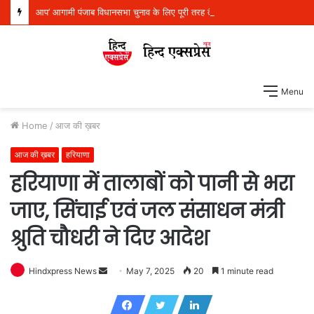
आप’ आगामी पंजाब विधानसभा चुनाव के लिए पूरी तरह तैयार, 117 सीटों पर बूथ स्तर की तैयारियां शुरू
Menu
Home
/
आज की ख़बर
आज की ख़बर
हरियाणा
हरियाणा में तालाबों को पानी से भरा
जाए, सिंचाई एवं जल संसाधन मंत्री
श्रुति चौधरी ने दिए आदेश
Hindxpress News
S
May 7, 2025
20
1 minute read
e
n