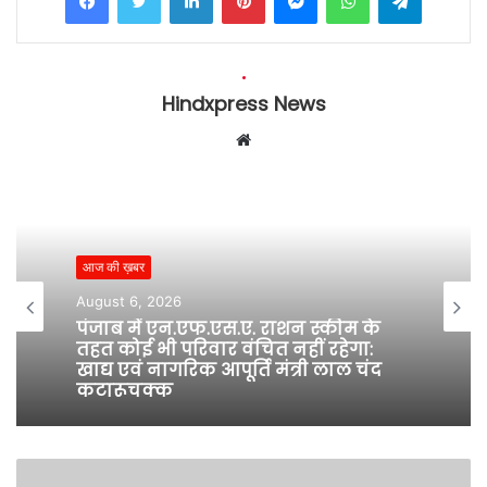
Hindxpress News
W
e
b
s
i
आज की ख़बर
t
e
August 6, 2026
पंजाब में एन.एफ.एस.ए. राशन स्कीम के
तहत कोई भी परिवार वंचित नहीं रहेगा:
खाद्य एवं नागरिक आपूर्ति मंत्री लाल चंद
कटारूचक्क