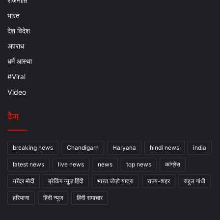
राजनीति
भारत
देश विदेश
अपराध
धर्म आस्था
#Viral
Video
टैग
breaking news
Chandigarh
Haryana
hindi news
india
latest news
live news
news
top news
कांग्रेस
नरेंद्र मोदी
ब्रेकिंग न्यूज़ हिंदी
भारत जोड़ो यात्रा
राज्य-शहर
राहुल गांधी
हरियाणा
हिंदी न्यूज
हिंदी समाचार