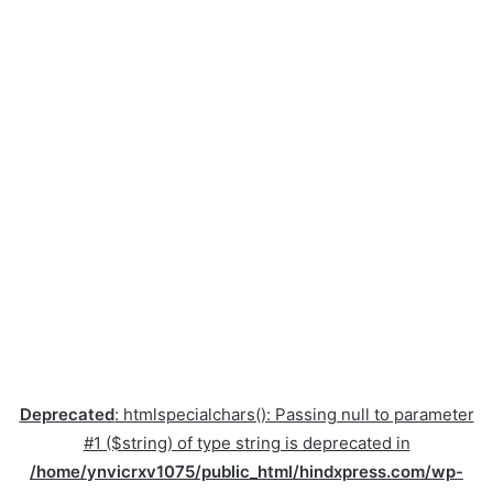
Deprecated
: htmlspecialchars(): Passing null to parameter
#1 ($string) of type string is deprecated in
/home/ynvicrxv1075/public_html/hindxpress.com/wp-