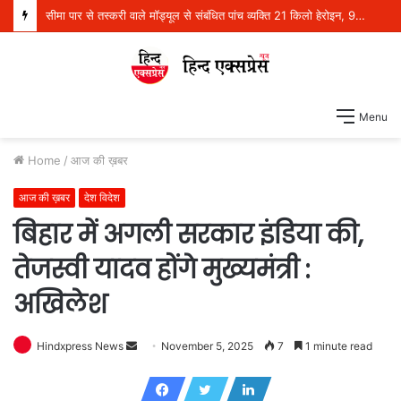
सीमा पार से तस्करी वाले मॉड्यूल से संबंधित पांच व्यक्ति 21 किलो हेरोइन, 970 ग्राम आईसीई और एक पिस्तौल सहित गिरफ्तार
Menu
Home
/
आज की ख़बर
आज की ख़बर
देश विदेश
बिहार में अगली सरकार इंडिया की,
तेजस्वी यादव होंगे मुख्यमंत्री :
अखिलेश
Hindxpress News
S
November 5, 2025
7
1 minute read
e
n