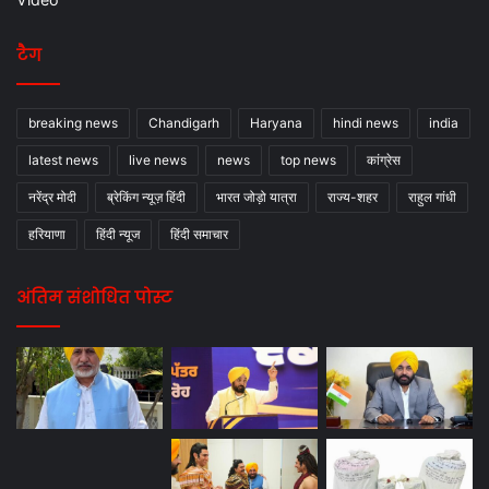
टैग
breaking news
Chandigarh
Haryana
hindi news
india
latest news
live news
news
top news
कांग्रेस
नरेंद्र मोदी
ब्रेकिंग न्यूज़ हिंदी
भारत जोड़ो यात्रा
राज्य-शहर
राहुल गांधी
हरियाणा
हिंदी न्यूज
हिंदी समाचार
अंतिम संशोधित पोस्ट