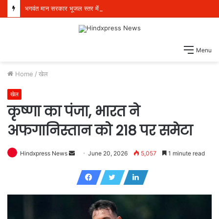
भगवंत मान सरकार भूजल स्तर में सुधार के लिए 16,000 किलोमीटर जलमार्गों (खालों) का पुनर्जीवन कर रही है: हरपाल सिंह चीमा
Menu
Home
/
खेल
खेल
कृष्णा का पंजा, भारत ने
अफगानिस्तान को 218 पर समेटा
Hindxpress News
S
June 20, 2026
5,057
1 minute read
e
n
d
a
n