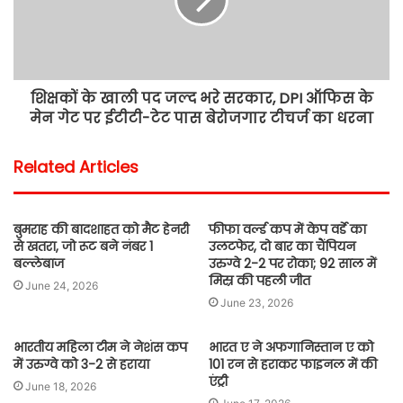
शिक्षकों के खाली पद जल्द भरे सरकार, DPI ऑफिस के
मेन गेट पर ईटीटी-टेट पास बेरोजगार टीचर्ज का धरना
Related Articles
बुमराह की बादशाहत को मैट हेनरी
फीफा वर्ल्ड कप में केप वर्डे का
से खतरा, जो रूट बने नंबर 1
उलटफेर, दो बार का चैंपियन
बल्लेबाज
उरुग्वे 2-2 पर रोका; 92 साल में
मिस्र की पहली जीत
June 24, 2026
June 23, 2026
भारतीय महिला टीम ने नेशंस कप
भारत ए ने अफगानिस्तान ए को
में उरुग्वे को 3-2 से हराया
101 रन से हराकर फाइनल में की
एंट्री
June 18, 2026