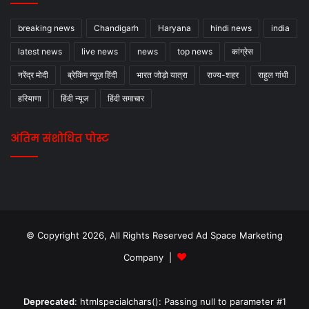
breaking news
Chandigarh
Haryana
hindi news
india
latest news
live news
news
top news
कांग्रेस
नरेंद्र मोदी
ब्रेकिंग न्यूज़ हिंदी
भारत जोड़ो यात्रा
राज्य-शहर
राहुल गांधी
हरियाणा
हिंदी न्यूज
हिंदी समाचार
अंतिम संशोधित पोस्ट
© Copyright 2026, All Rights Reserved Ad Space Marketing
Company |
Deprecated
: htmlspecialchars(): Passing null to parameter #1