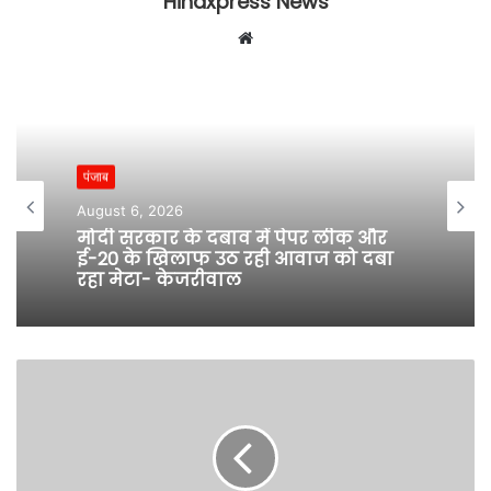
Hindxpress News
W
e
b
s
i
t
पंजाब
e
August 6, 2026
मोदी सरकार के दबाव में पेपर लीक और
ई-20 के खिलाफ उठ रही आवाज को दबा
रहा मेटा- केजरीवाल