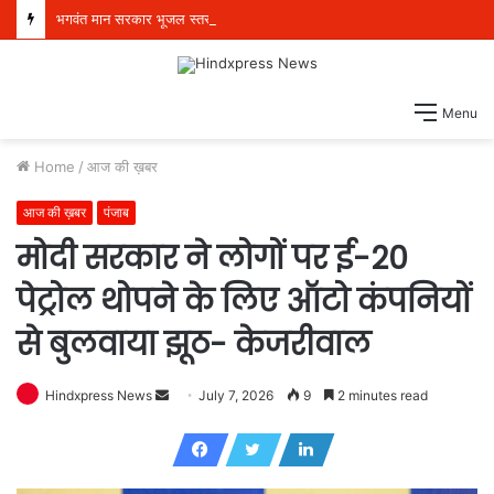
भगवंत मान सरकार भूजल स्तर में सुधार के लिए 16,000 किलोमीटर जलमार्गों (खालों) का पुनर्जीवन कर रही है: हरपाल सिंह चीमा
Menu
Home
/
आज की ख़बर
आज की ख़बर
पंजाब
मोदी सरकार ने लोगों पर ई-20
पेट्रोल थोपने के लिए ऑटो कंपनियों
से बुलवाया झूठ- केजरीवाल
Hindxpress News
S
July 7, 2026
9
2 minutes read
e
n
d