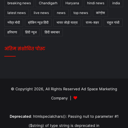
breaking news
Chandigarh
Haryana
hindi news
india
latest news
live news
news
top news
कांग्रेस
नरेंद्र मोदी
ब्रेकिंग न्यूज़ हिंदी
भारत जोड़ो यात्रा
राज्य-शहर
राहुल गांधी
हरियाणा
हिंदी न्यूज
हिंदी समाचार
अंतिम संशोधित पोस्ट
© Copyright 2026, All Rights Reserved Ad Space Marketing
Company |
Deprecated
: htmlspecialchars(): Passing null to parameter #1
($string) of type string is deprecated in