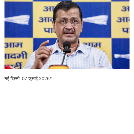
a
n
e
m
a
i
l
नई दिल्ली, 07 जुलाई 2026*