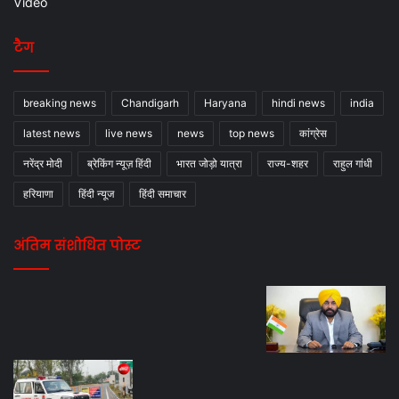
Video
टैग
breaking news
Chandigarh
Haryana
hindi news
india
latest news
live news
news
top news
कांग्रेस
नरेंद्र मोदी
ब्रेकिंग न्यूज़ हिंदी
भारत जोड़ो यात्रा
राज्य-शहर
राहुल गांधी
हरियाणा
हिंदी न्यूज
हिंदी समाचार
अंतिम संशोधित पोस्ट