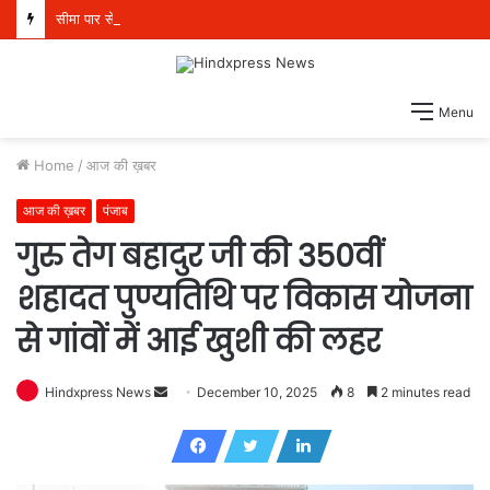
सीमा पार से तस्करी वाले मॉड्यूल से संबंधित पांच व्यक्ति 21 किलो हेरोइन, 970 ग्राम आईसीई और एक पिस्तौल सहित गिरफ्तार
Menu
Home
/
आज की ख़बर
आज की ख़बर
पंजाब
गुरु तेग बहादुर जी की 350वीं
शहादत पुण्यतिथि पर विकास योजना
से गांवों में आई खुशी की लहर
Hindxpress News
S
December 10, 2025
8
2 minutes read
e
n
d