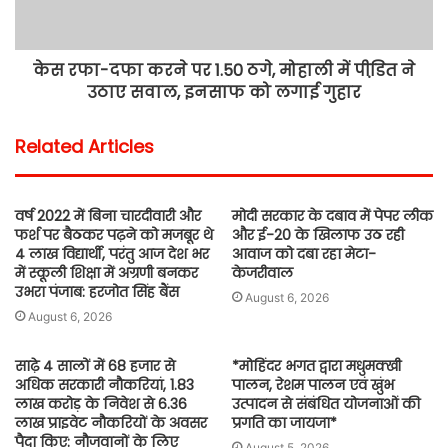
केस रफा-दफा करने पर 1.50 ठगे, मोहाली में पीडि़त ने
उठाए सवाल, इनसाफ को लगाई गुहार
Related Articles
वर्ष 2022 में बिना चारदीवारी और
मोदी सरकार के दबाव में पेपर लीक
फर्श पर बैठकर पढ़ने को मजबूर थे
और ई-20 के खिलाफ उठ रही
4 लाख विद्यार्थी, परंतु आज देश भर
आवाज को दबा रहा मेटा-
में स्कूली शिक्षा में अग्रणी बनकर
केजरीवाल
उभरा पंजाब: हरजोत सिंह बैंस
August 6, 2026
August 6, 2026
साढ़े 4 सालों में 68 हजार से
*मोहिंदर भगत द्वारा मधुमक्खी
अधिक सरकारी नौकरियां, 1.83
पालन, रेशम पालन एवं खुंभ
लाख करोड़ के निवेश से 6.36
उत्पादन से संबंधित योजनाओं की
लाख प्राइवेट नौकरियों के अवसर
प्रगति का जायजा*
पैदा किए: नौजवानों के लिए
August 5, 2026