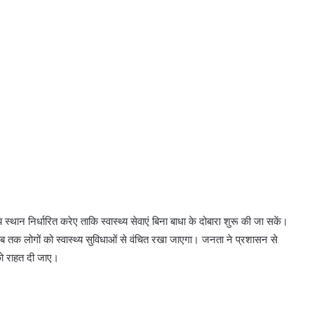
स्थान निर्धारित करेए ताकि स्वास्थ्य सेवाएं बिना बाधा के दोबारा शुरू की जा सकें।
मुख्यमंत्री भगवंत सिंह मान के नेतृत्व में
ब तक लोगों को स्वास्थ्य सुविधाओं से वंचित रखा जाएगा। जनता ने प्रशासन से
मंत्रिमंडल द्वारा ‘पंजाब रेगुलेशन ऑफ फीस
ऑफ अन-एडेड एजुकेशनल इंस्टीट्यूशंस
को राहत दी जाए।
(संशोधन) विधेयक-2026’ पास
पंजाब राज्य में एसआईआर 2026 के तहत
घर-घर गणना चरण सफलतापूर्वक संपन्न