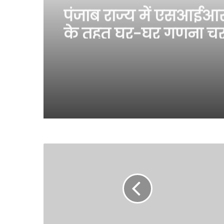
पंजाब राज्य में एसआईआ
के तहत घर-घर गणना च
सफलतापूर्वक संपन्न हु
मुख्य चुनाव अधिकारी पं
अनिंदिता मित्रा