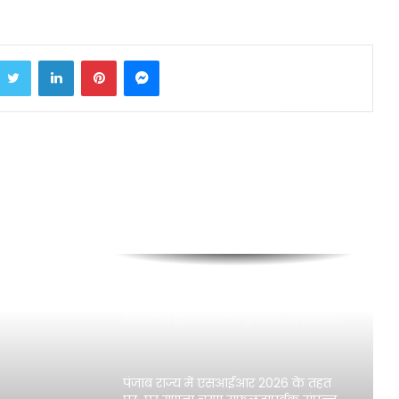
एम.एल.डी. सीवरेज ट्रीटमेंट प्लांट को मंज़ूरी,
जल्द शुरू होगा काम
रोज़गार, शिक्षा और सामाजिक समानता के
Twitter
LinkedIn
Pinterest
Messenger
बल पर मान सरकार ने बदला पंजाब का
भविष्य: डॉ. बलजीत कौर
विजिलेंस ब्यूरो ने 1,00,000 रुपये की रिश्वत
लेते हुए वरिष्ठ सहायक को रंगे हाथ काबू
किया
राष्ट्रीय राजमार्ग का दर्जा मिलने से पूरे क्षेत्र
में धार्मिक पर्यटन, व्यापार और आर्थिक
विकास को मिलेगा बढ़ावा: कंग
मुख्यमंत्री भगवंत सिंह मान के नेतृत्व में
मंत्रिमंडल द्वारा ‘पंजाब रेगुलेशन ऑफ फीस
ऑफ अन-एडेड एजुकेशनल इंस्टीट्यूशंस
(संशोधन) विधेयक-2026’ पास
पंजाब राज्य में एसआईआर 2026 के तहत