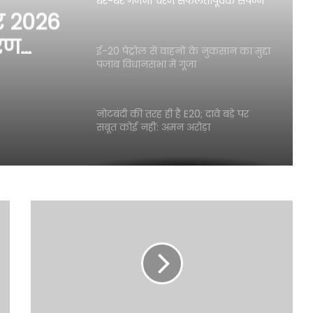
घर-घर गणना चरण सफलतापूर्वक संपन्न
र 2026
हुआ – मुख्य चुनाव अधिकारी पंजाब
अनिंदिता मित्रा
रण
ई-20 पेट्रोल से वाहनों के नुकसान का मुद्दा
आ –
पंजाब विधानसभा में गूंजा
जाब
नोटबंदी की तरह ही है E20; दावे बड़े पर
सबूत कोई नहीं: अमन अरोड़ा
अमृतसर में बड़ी आतंकवादी साजिश नाकाम;
चार पेट्रोल बम और 3 पिस्तौलों सहित 9
गिरफ्तार
अमृतसर में 10 किलो हेरोइन सहित दो
व्यक्ति गिरफ्तार
भगवंत मान सरकार द्वारा अमृतसर में बेहतर