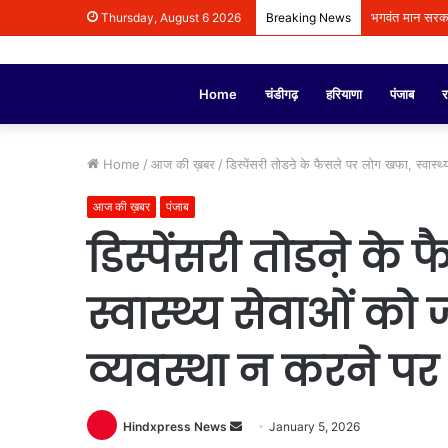
भगवंत मान सरकार 
Thursday, August 6 2026
Breaking News
Home
चंडीगढ़
हरियाणा
पंजाब
र
Home
/
आज की ख़बर
/
डिस्पेंसरी तोडऩे के फैसले पर लोग खफा, स्वास्
आज की ख़बर
पंजाब
डिस्पेंसरी तोडऩे के
स्वास्थ्य सेवाओं को
व्यवस्था न करने पर
Hindxpress News
S
January 5, 2026