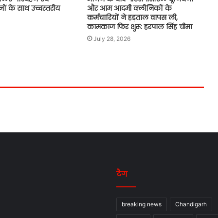
नों के साथ उच्चस्तरीय
और आम आदमी क्लीनिकों के
चार पेट्रोल बम और 3 पिस्तौलों सहित 9
कर्मचारियों ने हड़ताल वापस ली,
गिरफ्तार
कामकाज फिर शुरू: हरपाल सिंह चीमा
July 28, 2026
टैग
breaking news
Chandigarh