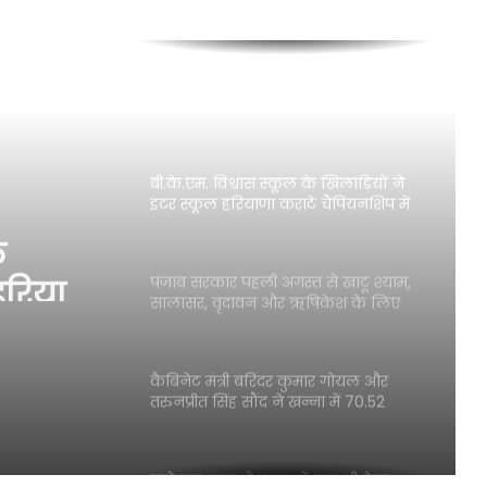
चार पेट्रोल बम और 3 पिस्तौलों सहित 9
गिरफ्तार
सती साध्वी बहन कृष्णामूर्ति विश्वास जी की
जयंती पर मरीजों को पौष्टिक आहार
वितरित
बी.के.एम. विश्वास स्कूल के खिलाड़ियों ने
इंटर स्कूल हरियाणा कराटे चैंपियनशिप में
किया शानदार प्रदर्शन, पांच छात्र राज्य
े
स्तरीय प्रतियोगिता के लिए चयनित
 हरियाणा
पंजाब सरकार पहली अगस्त से खाटू श्याम,
सालासर, वृंदावन और ऋषिकेश के लिए
या
मुफ्त तीर्थ यात्रा करवाएगी: मुख्यमंत्री भगवंत
सिंह मान
 राज्य
कैबिनेट मंत्री बरिंदर कुमार गोयल और
ए
तरुनप्रीत सिंह सौंद ने खन्ना में 70.52
करोड़ रुपये की लागत से पूर्ण हुए सिंचाई
परियोजनाओं का किया उद्घाटन
साढ़े चार साल में पंजाब में एक भी पेपर