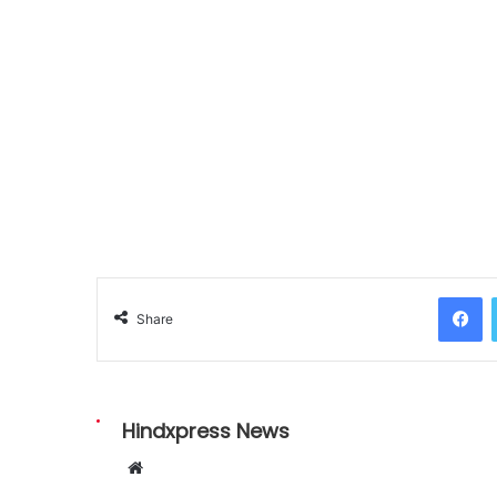
Facebook
Share
Hindxpress News
W
e