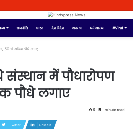
ंडल्स पर पुलिस कमिश्नर अमृतसर द्वारा दिए गए बयान को तोड़-मरोड़कर लोगों को गुमराह करने क
ाज्य
राजनीति
भारत
देश विदेश
अपराध
धर्म आस्था
#Viral
यान, 50 से अधिक पौधे लगाए
 संस्थान में पौधारोपण
िक पौधे लगाए
5
1 minute read
Twitter
LinkedIn