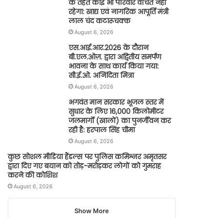
के तहत कोई भी परिवार वंचित नहीं
रहेगा: खाद्य एवं नागरिक आपूर्ति मंत्री
लाल चंद कटारूचक्क
August 6, 2026
एस.आई.आर.2026 के दौरान
बी.एल.ओज़. द्वारा अद्वितीय समर्पण
भावना के साथ कार्य किया गया:
सी.ई.ओ. अनिंदिता मित्रा
August 6, 2026
भगवंत मान सरकार भूजल स्तर में
सुधार के लिए 16,000 किलोमीटर
जलमार्गों (खालों) का पुनर्जीवन कर
रही है: हरपाल सिंह चीमा
August 6, 2026
कुछ सोशल मीडिया हैंडल्स पर पुलिस कमिश्नर अमृतसर
द्वारा दिए गए बयान को तोड़-मरोड़कर लोगों को गुमराह
करने की कोशिश
August 6, 2026
Show More