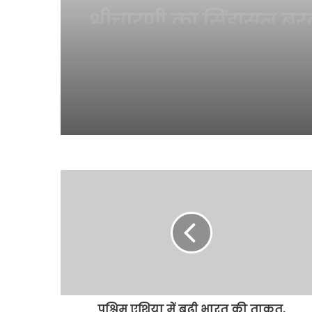
जरूरी, महिला T-20 WC म
के सामने आस्ट्रेलिया क
चुनौती
पश्चिम एशिया में बढ़ी भारत की ताकत,