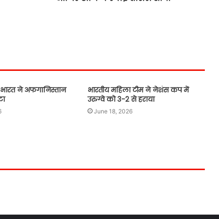
आज इंग्लैंड के खिलाफ साख बचाने उतरेगी
टीम इंडिया, रात 10 बजे से खेला जाएगा
मुकाबला
जेम्स कोल्स पहली बार वनडे टीम में, आर्चर
की वापसी, भारत के खिलाफ वनडे सीरीज
के लिए इंग्लैंड टीम घोषित
, भारत ने अफगानिस्तान
भारतीय महिला टीम ने नेशंस कप में
टा
उरुग्वे को 3-2 से हराया
अभिषेक शर्मा टी-20 में 20 या उससे कम
6
June 18, 2026
गेंदों में पांच फिफ्टी जडऩे वाले दुनिया के
पहले बल्लेबाज