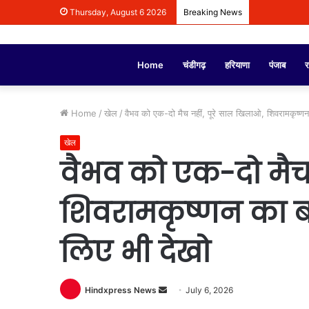
Thursday, August 6 2026
Breaking News
Home
चंडीगढ़
हरियाणा
पंजाब
र
Home
/
खेल
/
वैभव को एक-दो मैच नहीं, पूरे साल खिलाओ, शिवरामकृष्ण
खेल
वैभव को एक-दो मैच 
शिवरामकृष्णन का ब
लिए भी देखो
Hindxpress News
S
July 6, 2026
e