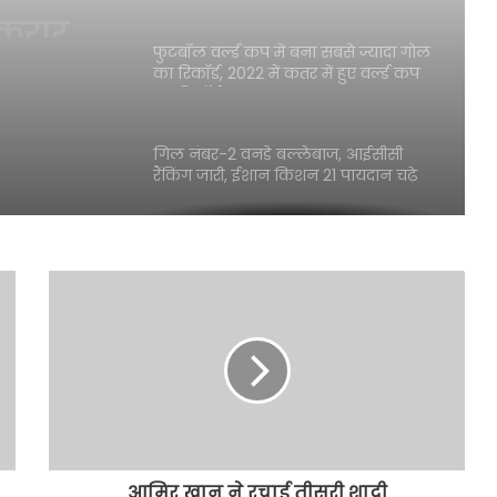
ें भारत
फुटबॉल वर्ल्ड कप में बना सबसे ज्यादा गोल
ी कठिन
का रिकॉर्ड, 2022 में कतर में हुए वर्ल्ड कप
का रिकॉर्ड टूटा
गिल नंबर-2 वनडे बल्लेबाज, आईसीसी
रैंकिंग जारी, ईशान किशन 21 पायदान चढ़े
बुमराह की बादशाहत को मैट हेनरी से खतरा,
जो रूट बने नंबर 1 बल्लेबाज
इंग्लैंड ने भारत को हराया, सीरीज 1-1 से
बराबर, जो रूट ने बनाए 99 रन
सौरव गांगुली-केविन पीटरसन और अंजुम
चोपड़ा आईसीसी हॉल ऑफ फेम में शामिल
आमिर खान ने रचाई तीसरी शादी