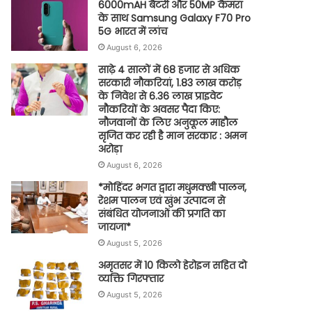
6000mAH बैटरी और 50MP कैमरा
के साथ Samsung Galaxy F70 Pro
5G भारत में लांच
August 6, 2026
साढ़े 4 सालों में 68 हजार से अधिक
सरकारी नौकरियां, 1.83 लाख करोड़
के निवेश से 6.36 लाख प्राइवेट
नौकरियों के अवसर पैदा किए:
नौजवानों के लिए अनुकूल माहौल
सृजित कर रही है मान सरकार : अमन
अरोड़ा
August 6, 2026
*मोहिंदर भगत द्वारा मधुमक्खी पालन,
रेशम पालन एवं खुंभ उत्पादन से
संबंधित योजनाओं की प्रगति का
जायजा*
August 5, 2026
अमृतसर में 10 किलो हेरोइन सहित दो
व्यक्ति गिरफ्तार
August 5, 2026