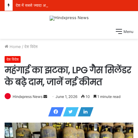
देश में सबसे ज्यादा अन्याय आदिवासी समाज के साथ हुआ, सिर्फ ‘‘आप’’ लड़ रही आदिवासियों के अधिकारों की लड़ाई- केजरीवाल
Menu
Home
/
देश विदेश
देश विदेश
महंगाई का झटका, LPG गैस सिलेंडर
के बढ़े दाम, जानें नई कीमत
Hindxpress News
S
June 1, 2026
10
1 minute read
e
n
d
a
n