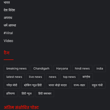
भारत
देश विदेश
अपराध
धर्म आस्था
#Viral
Video
टैग
breaking news
Chandigarh
Haryana
hindi news
india
latest news
live news
news
top news
कांग्रेस
नरेंद्र मोदी
ब्रेकिंग न्यूज़ हिंदी
भारत जोड़ो यात्रा
राज्य-शहर
राहुल गांधी
हरियाणा
हिंदी न्यूज
हिंदी समाचार
अंतिम संशोधित पोस्ट