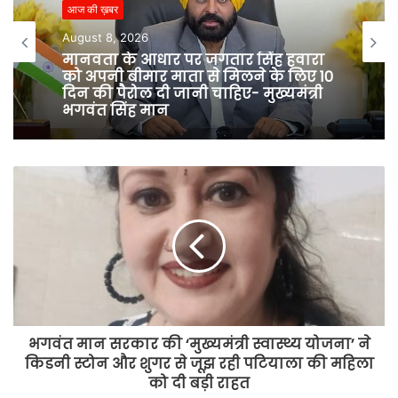
आज की ख़बर
t
e
August 8, 2026
मानवता के आधार पर जगतार सिंह हवारा
को अपनी बीमार माता से मिलने के लिए 10
दिन की पैरोल दी जानी चाहिए- मुख्यमंत्री
भगवंत सिंह मान
भगवंत मान सरकार की ‘मुख्यमंत्री स्वास्थ्य योजना’ ने
किडनी स्टोन और शुगर से जूझ रही पटियाला की महिला
को दी बड़ी राहत