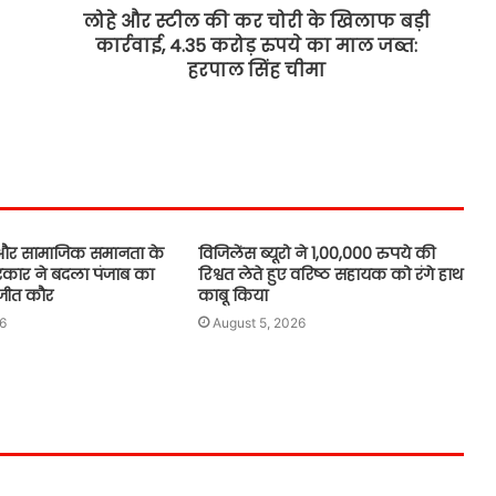
कटारूचक्क
लोहे और स्टील की कर चोरी के खिलाफ बड़ी
कार्रवाई, 4.35 करोड़ रुपये का माल जब्त:
एस.आई.आर.2026 के दौरान बी.एल.ओज़.
हरपाल सिंह चीमा
द्वारा अद्वितीय समर्पण भावना के साथ कार्य
किया गया: सी.ई.ओ. अनिंदिता मित्रा
भगवंत मान सरकार भूजल स्तर में सुधार के
लिए 16,000 किलोमीटर जलमार्गों (खालों)
का पुनर्जीवन कर रही है: हरपाल सिंह चीमा
षा और सामाजिक समानता के
विजिलेंस ब्यूरो ने 1,00,000 रुपये की
कुछ सोशल मीडिया हैंडल्स पर पुलिस
कार ने बदला पंजाब का
रिश्वत लेते हुए वरिष्ठ सहायक को रंगे हाथ
कमिश्नर अमृतसर द्वारा दिए गए बयान को
लजीत कौर
काबू किया
तोड़-मरोड़कर लोगों को गुमराह करने की
कोशिश
6
August 5, 2026