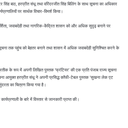
पिंदर सिंह बाठ, हरप्रीत संधू तथा वरिंदरजीत सिंह बिलिंग के साथ सूचना का अधिकार
्यप्रणालियों पर सार्थक विचार-विमर्श किया।
पारदर्शिता, जवाबदेही तथा नागरिक-केंद्रित शासन को और अधिक सुदृढ़ बनाने पर
ूचना तक पहुंच को बेहतर बनाने तथा शासन में अधिक जवाबदेही सुनिश्चित करने के
ीक के रूप में अपनी लिखित पुस्तक ‘फ्रंटियर’ की एक प्रति पंजाब राज्य सूचना
सूचना आयुक्त हरप्रीत संधू ने अपनी प्रसिद्ध कॉफी-टेबल पुस्तक ‘सुखना लेक एट
वर्ष 2022 में बिना चारदीवारी और फर्श पर
ंदरता का चित्रण किया गया है।
बैठकर पढ़ने को मजबूर थे 4 लाख विद्यार्थी,
परंतु आज देश भर में स्कूली शिक्षा में अग्रणी
र्यप्रणाली के बारे में विस्तार से जानकारी प्राप्त की।
बनकर उभरा पंजाब: हरजोत सिंह बैंस
मोदी सरकार के दबाव में पेपर लीक और
ई-20 के खिलाफ उठ रही आवाज को दबा
रहा मेटा- केजरीवाल