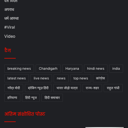
देश विदेश
अपराध
धर्म आस्था
#Viral
Video
टैग
breaking news
Chandigarh
Haryana
hindi news
india
latest news
live news
news
top news
कांग्रेस
नरेंद्र मोदी
ब्रेकिंग न्यूज़ हिंदी
भारत जोड़ो यात्रा
राज्य-शहर
राहुल गांधी
हरियाणा
हिंदी न्यूज
हिंदी समाचार
अंतिम संशोधित पोस्ट