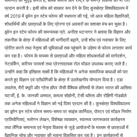
समानता को सुदृढ़ करती है, बल्कि समाज और राष्ट्र के समग्र विकास को भी गति
प्रदान करती है। इसी सोच को साकार रूप देने के लिए कुरुक्षेत्र विश्वविद्यालय में
वर्ष 2019 में वूमेन इन स्टेम फोरम की स्थापना की गई, जो आज महिला वैज्ञानिकों,
शोधार्थियों और छात्राओं के लिए प्रेरणा एवं अवसरों का सशक्त मंच बन चुका है।
वूमेन इन स्टेम फोरम की समन्वयक प्रो. अनीता भटनागर ने बताया कि विज्ञान और
तकनीक के क्षेत्र में महिलाओं की भागीदारी बढ़ाने, उन्हें शोध एवं नवाचार के लिए
प्रेरित करने तथा नेतृत्व की भूमिकाओं तक पहुंचाने के उद्देश्य से फोरम लगातार कार्य
कर रहा है। फोरम के माध्यम से छात्राओं और महिला शोधकर्ताओं को मार्गदर्शन,
नेटवर्किंग, करियर परामर्श तथा प्रेरणादायक रोल मॉडल उपलब्ध कराए जाते हैं।
उन्होंने कहा कि इतिहास साक्षी है कि महिलाओं ने अनेक सामाजिक बाधाओं को पार
करते हुए विज्ञान एवं प्रौद्योगिकी के क्षेत्र में उल्लेखनीय योगदान दिया है। एडा
लवलेस, मैरी क्यूरी और ग्रेस हॉपर जैसी वैश्विक हस्तियों से लेकर भारत की आसिमा
चटर्जी, ई. के. जानकी अम्माल, कमला सोहोनी, टेसी थॉमस और रोहिणी गोडबोले
तक अनेक महिलाओं ने विज्ञान को नई दिशा प्रदान की है। कुरुक्षेत्र विश्वविद्यालय
का वूमेन इन स्टेम फोरम समय-समय पर साइंस कार्निवल, पोस्टर एवं मॉडल निर्माण
प्रतियोगिताएं, स्लोगन लेखन, विशेषज्ञ व्याख्यान, स्वास्थ्य जागरूकता कार्यक्रम
तथा लैंगिक समानता एवं नेतृत्व विकास से जुड़े आयोजनों के माध्यम से छात्राओं में
वैज्ञानिक सोच और नवाचार की भावना विकसित कर रहा है। इन कार्यक्रमों से