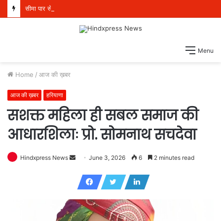
सीमा पार से तस्करी वाले मॉड्यूल से संबंधित पांच व्यक्ति 21 किलो हेरोइन, 970 ग्राम आईसीई और एक पिस्तौल सहित गिरफ्तार
Menu
Home
/
आज की ख़बर
आज की ख़बर
हरियाणा
सशक्त महिला ही सबल समाज की
आधारशिलाः प्रो. सोमनाथ सचदेवा
Hindxpress News
S
June 3, 2026
6
2 minutes read
e
n
d
a
n