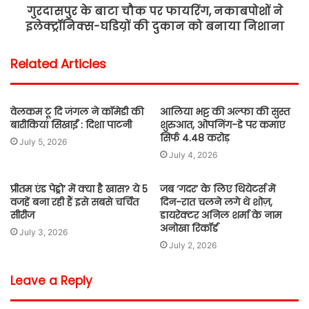
गुरदासपुर के बाटा चौक पर फायरिंग, नकाबपोशों ने
इलेक्ट्रॉनिक्स-घडिय़ों की दुकान को बनाया निशाना
Related Articles
वेलकम टू दि जंगल ने कॉमेडी की
आलिया भट्ट की अल्फा की सुस्त
बारीकियां सिखाईं : दिशा पाटनी
शुरुआत, ओपनिंग-डे पर कमाए
सिर्फ 4.48 करोड़
July 5, 2026
July 4, 2026
प्रीतम एंड पेड्रो’ में क्या है खास? ये 5
जब ‘गदर’ के लिए थियेटर्स में
वजहें बना रही हैं इसे सबसे चर्चित
दिन-रात चलने लगे थे शोज़,
सीरीज
डायरेक्टर अनिल शर्मा के नाम
अनोखा रिकॉर्ड
July 3, 2026
July 2, 2026
Leave a Reply