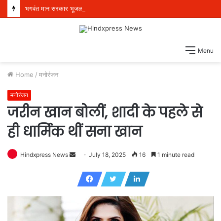
भगवंत मान सरकार भूजल स्तर में सुधार के लिए 16,000 किलोमीटर जलमार्गों (खालों) का पुनर्जीवन कर रही है: हरपाल सिंह चीमा
Menu
Home
/
मनोरंजन
मनोरंजन
जरीन खान बोलीं, शादी के पहले से
ही धार्मिक थीं सना खान
Hindxpress News
S
July 18, 2025
16
1 minute read
e
n
d
a
n