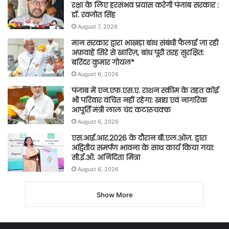
रक्षा के लिए हरसंभव प्रयास करेगी पंजाब सरकार :
डॉ. रवजोत सिंह
August 7, 2026
मान सरकार द्वारा भाखड़ा बांध संबंधी फैलाई जा रही
अफ़वाहें सिरे से खारिज़, बांध पूरी तरह सुरक्षित:
बरिंदर कुमार गोयल*
August 6, 2026
पंजाब में एन.एफ.एस.ए. राशन स्कीम के तहत कोई
भी परिवार वंचित नहीं रहेगा: खाद्य एवं नागरिक
आपूर्ति मंत्री लाल चंद कटारूचक्क
August 6, 2026
एस.आई.आर.2026 के दौरान बी.एल.ओज़. द्वारा
अद्वितीय समर्पण भावना के साथ कार्य किया गया:
सी.ई.ओ. अनिंदिता मित्रा
August 6, 2026
Show More