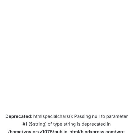
Deprecated
: htmlspecialchars(): Passing null to parameter
#1 ($string) of type string is deprecated in
/home/ynvicrxv1075/public_html/hindxpress.com/wp-