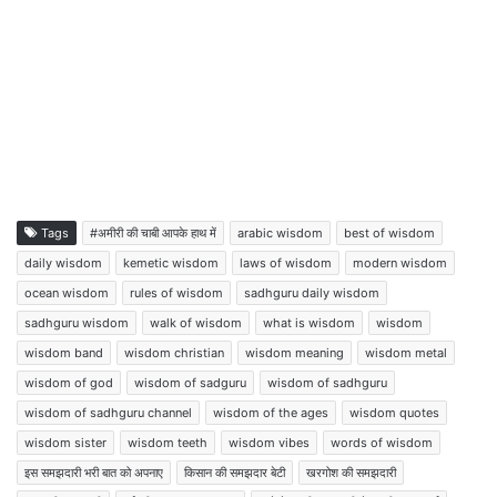
Tags
#अमीरी की चाबी आपके हाथ में
arabic wisdom
best of wisdom
daily wisdom
kemetic wisdom
laws of wisdom
modern wisdom
ocean wisdom
rules of wisdom
sadhguru daily wisdom
sadhguru wisdom
walk of wisdom
what is wisdom
wisdom
wisdom band
wisdom christian
wisdom meaning
wisdom metal
wisdom of god
wisdom of sadguru
wisdom of sadhguru
wisdom of sadhguru channel
wisdom of the ages
wisdom quotes
wisdom sister
wisdom teeth
wisdom vibes
words of wisdom
इस समझदारी भरी बात को अपनाए
किसान की समझदार बेटी
खरगोश की समझदारी