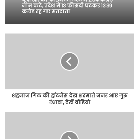
नाम कटे, प्रदेश में 13 फीसदी घटकर 13.39
करोड़ रह गए मतदाता
शहनाज गिल की हॉटनेस देख शरमाते नजर आए गुरु
रंधावा, देखें वीडियो