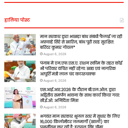
हालिया पोस्ट
मान सरकार द्वारा भाखड़ा बांध संबंधी फैलाई जा रही
अफ़वाहें सिरे से खारिज़, बांध पूरी तरह सुरक्षित:
बरिंदर कुमार गोयल*
August 6, 2026
पंजाब में एन.एफ.एस.ए. राशन स्कीम के तहत कोई
भी परिवार वंचित नहीं रहेगा: खाद्य एवं नागरिक
आपूर्ति मंत्री लाल चंद कटारूचक्क
August 6, 2026
एस.आई.आर.2026 के दौरान बी.एल.ओज़. द्वारा
अद्वितीय समर्पण भावना के साथ कार्य किया गया:
सी.ई.ओ. अनिंदिता मित्रा
August 6, 2026
भगवंत मान सरकार भूजल स्तर में सुधार के लिए
16,000 किलोमीटर जलमार्गों (खालों) का
पुनर्जीवन कर रही है: हरपाल सिंह चीमा