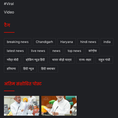
#Viral
Video
टैग
breaking news
Chandigarh
Haryana
hindi news
india
latest news
live news
news
top news
कांग्रेस
नरेंद्र मोदी
ब्रेकिंग न्यूज़ हिंदी
भारत जोड़ो यात्रा
राज्य-शहर
राहुल गांधी
हरियाणा
हिंदी न्यूज
हिंदी समाचार
अंतिम संशोधित पोस्ट