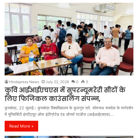
Hindxpress News
July 22, 2026
0
3
कुवि आईआईएचएस में सुपरन्यूमरेरी सीटों के
लिए फिजिकल काउंसलिंग संपन्न,
कुरुक्षेत्र, 22 जुलाई। कुरुक्षेत्र विश्वविद्यालय के कुलगुरु प्रो. सोमनाथ सचदेवा के मार्गदर्शन
में यूनिवर्सिटी इंस्टीट्यूट ऑफ इंटीग्रेटेड एंड ऑनर्स स्टडीज (आईआईएचएस)…
Read More »