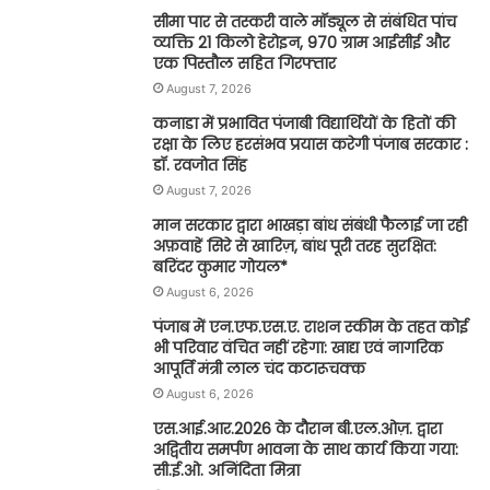
सीमा पार से तस्करी वाले मॉड्यूल से संबंधित पांच
व्यक्ति 21 किलो हेरोइन, 970 ग्राम आईसीई और
एक पिस्तौल सहित गिरफ्तार
August 7, 2026
कनाडा में प्रभावित पंजाबी विद्यार्थियों के हितों की
रक्षा के लिए हरसंभव प्रयास करेगी पंजाब सरकार :
डॉ. रवजोत सिंह
August 7, 2026
मान सरकार द्वारा भाखड़ा बांध संबंधी फैलाई जा रही
अफ़वाहें सिरे से खारिज़, बांध पूरी तरह सुरक्षित:
बरिंदर कुमार गोयल*
August 6, 2026
पंजाब में एन.एफ.एस.ए. राशन स्कीम के तहत कोई
भी परिवार वंचित नहीं रहेगा: खाद्य एवं नागरिक
आपूर्ति मंत्री लाल चंद कटारूचक्क
August 6, 2026
एस.आई.आर.2026 के दौरान बी.एल.ओज़. द्वारा
अद्वितीय समर्पण भावना के साथ कार्य किया गया:
सी.ई.ओ. अनिंदिता मित्रा