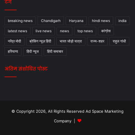
टैग
breaking news
Chandigarh
Haryana
hindi news
india
latest news
live news
news
top news
कांग्रेस
नरेंद्र मोदी
ब्रेकिंग न्यूज़ हिंदी
भारत जोड़ो यात्रा
राज्य-शहर
राहुल गांधी
हरियाणा
हिंदी न्यूज
हिंदी समाचार
अंतिम संशोधित पोस्ट
© Copyright 2026, All Rights Reserved Ad Space Marketing
Company |