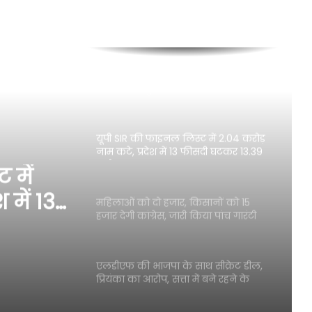
हर किसान के खाते में आएंगे नौ हजार,
बंगाल चुनाव से पहले PM का वादा, बाजार
से बाहर होंगे TMC के दलाल
लगातार तीसरी बार राज्यसभा के
उपसभापति चुने हरिवंश
यूपी SIR की फाइनल लिस्ट में 2.04 करोड़
नाम कटे, प्रदेश में 13 फीसदी घटकर 13.39
करोड़ रह गए मतदाता
 में
 में 13
महिलाओं को दो हजार, किसानों को 15
हजार देगी कांग्रेस, जारी किया पांच गारंटी
़ रह
वाला घोषणा पत्र
एलडीएफ की भाजपा के साथ सीक्रेट डील,
प्रियंका का आरोप, सत्ता में बने रहने के
लिए विचारधारा को ताक पर रखा