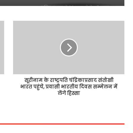
पश्चिम बंगाल में 60 लाख में से 47 लाख
आपत्तियों का हुआ निपटारा
BJP को सत्ता से हटाकर ही मरूंगी, ममता की
हुंकार, पुलिस पर TMC वर्कर्ज को धमकाने
का आरोप
बारामती उपचुनाव में रिकॉर्ड वोटों से जीतीं
सुनेत्रा पवार, 218,930 वोटों से दर्ज की भारी
जीत
सूरीनाम के राष्ट्रपति चंद्रिकाप्रसाद संतोखी
भारत पहुंचे, प्रवासी भारतीय दिवस सम्मेलन में
मतदाताओं को धमकाने की रणनीति खत्म
लेंगे हिस्सा
करें, दूसरे फेज की वोटिंग से पहले ईडी का
पुलिस अधिकारियों को सख्त निर्देश
बंगाल में वोटिंग का नया रिकार्ड, ममता के
राज्य में 92 फीसदी मतदान, तमिलनाडु में
85% वोटिंग