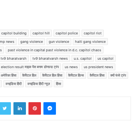
पश्चिम बंगाल में 60 लाख में से 47 लाख
आपत्तियों का हुआ निपटारा
BJP को सत्ता से हटाकर ही मरूंगी, ममता की
capitol building
capitol hill
capitol police
capitol riot
हुंकार, पुलिस पर TMC वर्कर्ज को धमकाने
ump news
gang violence
gun violence
haiti gang violence
का आरोप
ws
past violence in capital past violence in d.c. capitol chaos
tv9 bharatvarsh
tv9 bharatvarsh news
u.s. capitol
us capitol
बारामती उपचुनाव में रिकॉर्ड वोटों से जीतीं
सुनेत्रा पवार, 218,930 वोटों से दर्ज की भारी
 election result माइक पेंस बनाम डोनाल्‍ड ट्रंप
us news
us president news
जीत
अमेरिका हिंसा
कैपिटल हिल
कैपिटल हिल हिंसा
कैपिटल हिल्स
कैपिटल हिंसा
क्यों फंसे ट्रंप
वनइंडिया हिंदी
वनइंडिया हिंदी न्यूज़
हिंसा
मतदाताओं को धमकाने की रणनीति खत्म
करें, दूसरे फेज की वोटिंग से पहले ईडी का
पुलिस अधिकारियों को सख्त निर्देश
Twitter
LinkedIn
Pinterest
Messenger
बंगाल में वोटिंग का नया रिकार्ड, ममता के
राज्य में 92 फीसदी मतदान, तमिलनाडु में
85% वोटिंग