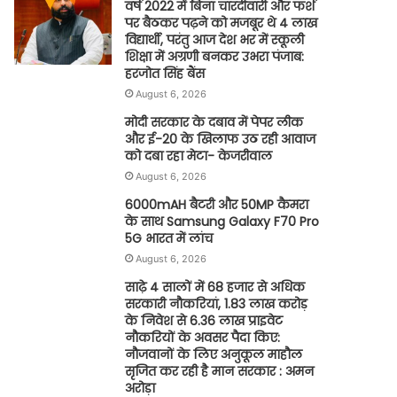
वर्ष 2022 में बिना चारदीवारी और फर्श
पर बैठकर पढ़ने को मजबूर थे 4 लाख
विद्यार्थी, परंतु आज देश भर में स्कूली
शिक्षा में अग्रणी बनकर उभरा पंजाब:
हरजोत सिंह बैंस
August 6, 2026
मोदी सरकार के दबाव में पेपर लीक
और ई-20 के खिलाफ उठ रही आवाज
को दबा रहा मेटा- केजरीवाल
August 6, 2026
6000mAH बैटरी और 50MP कैमरा
के साथ Samsung Galaxy F70 Pro
5G भारत में लांच
August 6, 2026
साढ़े 4 सालों में 68 हजार से अधिक
सरकारी नौकरियां, 1.83 लाख करोड़
के निवेश से 6.36 लाख प्राइवेट
नौकरियों के अवसर पैदा किए:
नौजवानों के लिए अनुकूल माहौल
सृजित कर रही है मान सरकार : अमन
अरोड़ा