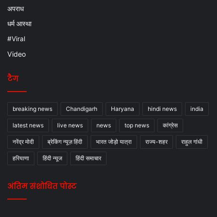
अपराध
धर्म आस्था
#Viral
Video
टैग
breaking news
Chandigarh
Haryana
hindi news
india
latest news
live news
news
top news
कांग्रेस
नरेंद्र मोदी
ब्रेकिंग न्यूज़ हिंदी
भारत जोड़ो यात्रा
राज्य-शहर
राहुल गांधी
हरियाणा
हिंदी न्यूज
हिंदी समाचार
अंतिम संशोधित पोस्ट