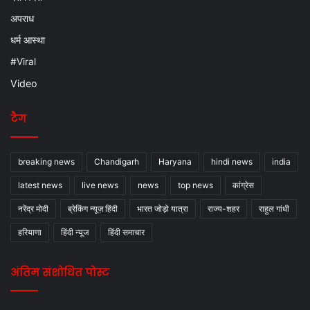
अपराध
धर्म आस्था
#Viral
Video
टैग
breaking news
Chandigarh
Haryana
hindi news
india
latest news
live news
news
top news
कांग्रेस
नरेंद्र मोदी
ब्रेकिंग न्यूज़ हिंदी
भारत जोड़ो यात्रा
राज्य-शहर
राहुल गांधी
हरियाणा
हिंदी न्यूज
हिंदी समाचार
अंतिम संशोधित पोस्ट