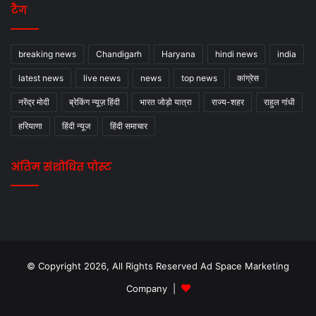
टैग
breaking news
Chandigarh
Haryana
hindi news
india
latest news
live news
news
top news
कांग्रेस
नरेंद्र मोदी
ब्रेकिंग न्यूज़ हिंदी
भारत जोड़ो यात्रा
राज्य-शहर
राहुल गांधी
हरियाणा
हिंदी न्यूज
हिंदी समाचार
अंतिम संशोधित पोस्ट
© Copyright 2026, All Rights Reserved Ad Space Marketing
Company |