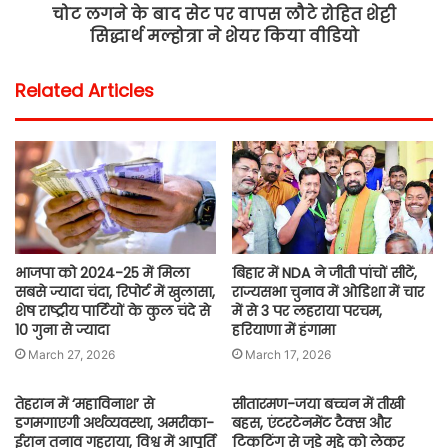
चोट लगने के बाद सेट पर वापस लौटे रोहित शेट्टी
सिद्धार्थ मल्होत्रा ने शेयर किया वीडियो
Related Articles
भाजपा को 2024-25 में मिला
बिहार में NDA ने जीती पांचों सीटें,
सबसे ज्यादा चंदा, रिपोर्ट में खुलासा,
राज्यसभा चुनाव में ओडिशा में चार
शेष राष्ट्रीय पार्टियों के कुल चंदे से
में से 3 पर लहराया परचम,
10 गुना से ज्यादा
हरियाणा में हंगामा
March 27, 2026
March 17, 2026
तेहरान में ‘महाविनाश’ से
सीतारमण-जया बच्चन में तीखी
डगमगाएगी अर्थव्यवस्था, अमरीका-
बहस, एंटरटेनमेंट टैक्स और
ईरान तनाव गहराया, विश्व में आपूर्ति
टिकटिंग से जुड़े मुद्दे को लेकर