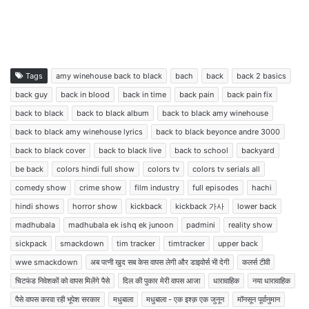
Tags
amy winehouse back to black
bach
back
back 2 basics
back guy
back in blood
back in time
back pain
back pain fix
back to black
back to black album
back to black amy winehouse
back to black amy winehouse lyrics
back to black beyonce andre 3000
back to black cover
back to black live
back to school
backyard
be back
colors hindi full show
colors tv
colors tv serials all
comedy show
crime show
film industry
full episodes
hachi
hindi shows
horror show
kickback
kickback 가사
lower back
madhubala
madhubala ek ishq ek junoon
padmini
reality show
sickpack
smackdown
tim tracker
timtracker
upper back
wwe smackdown
अब पत्नी खुद सब केस वापस लेगी और डाइवोर्स भी देगी
कलर्स टीवी
चिटफंड निवेशकों को वापस मिलेंगे पैसे
दिल की पुकार मेरी वापस आजा
धारावाहिक
नया धारावाहिक
पैसे वापस करवा रही भूपेश सरकार
मधुबाला
मधुबाला - एक इश्क़ एक जुनून
मॉनसून पूर्वानुमान