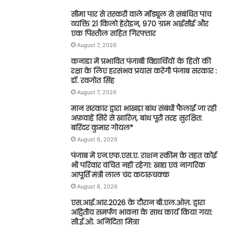
सीमा पार से तस्करी वाले मॉड्यूल से संबंधित पांच
व्यक्ति 21 किलो हेरोइन, 970 ग्राम आईसीई और
एक पिस्तौल सहित गिरफ्तार
August 7, 2026
कनाडा में प्रभावित पंजाबी विद्यार्थियों के हितों की
रक्षा के लिए हरसंभव प्रयास करेगी पंजाब सरकार :
डॉ. रवजोत सिंह
August 7, 2026
मान सरकार द्वारा भाखड़ा बांध संबंधी फैलाई जा रही
अफ़वाहें सिरे से खारिज़, बांध पूरी तरह सुरक्षित:
बरिंदर कुमार गोयल*
August 6, 2026
पंजाब में एन.एफ.एस.ए. राशन स्कीम के तहत कोई
भी परिवार वंचित नहीं रहेगा: खाद्य एवं नागरिक
आपूर्ति मंत्री लाल चंद कटारूचक्क
August 6, 2026
एस.आई.आर.2026 के दौरान बी.एल.ओज़. द्वारा
अद्वितीय समर्पण भावना के साथ कार्य किया गया:
सी.ई.ओ. अनिंदिता मित्रा