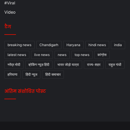
#Viral
Video
टैग
breaking news
Chandigarh
Haryana
hindi news
india
latest news
live news
news
top news
कांग्रेस
नरेंद्र मोदी
ब्रेकिंग न्यूज़ हिंदी
भारत जोड़ो यात्रा
राज्य-शहर
राहुल गांधी
हरियाणा
हिंदी न्यूज
हिंदी समाचार
अंतिम संशोधित पोस्ट