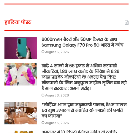
हालिया पोस्ट
6000mAH बैटरी और 50MP कैमरा के साथ
Samsung Galaxy F70 Pro 5G भारत में लांच
August 6, 2026
साढ़े 4 सालों में 68 हजार से अधिक सरकारी
नौकरियां, 1.83 लाख करोड़ के निवेश से 6.36
लाख प्राइवेट नौकरियों के अवसर पैदा किए:
नौजवानों के लिए अनुकूल माहौल सृजित कर रही
है मान सरकार : अमन अरोड़ा
August 6, 2026
*मोहिंदर भगत द्वारा मधुमक्खी पालन, रेशम पालन
एवं खुंभ उत्पादन से संबंधित योजनाओं की प्रगति
का जायजा*
August 5, 2026
अमृतसर में 10 किलो हेरोइन सहित दो व्यक्ति