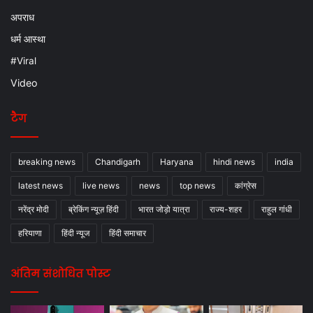
अपराध
धर्म आस्था
#Viral
Video
टैग
breaking news
Chandigarh
Haryana
hindi news
india
latest news
live news
news
top news
कांग्रेस
नरेंद्र मोदी
ब्रेकिंग न्यूज़ हिंदी
भारत जोड़ो यात्रा
राज्य-शहर
राहुल गांधी
हरियाणा
हिंदी न्यूज
हिंदी समाचार
अंतिम संशोधित पोस्ट