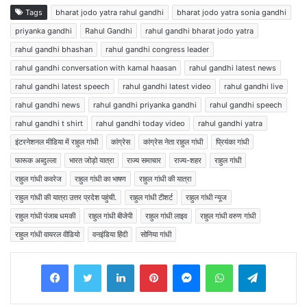
Tags
bharat jodo yatra rahul gandhi
bharat jodo yatra sonia gandhi
priyanka gandhi
Rahul Gandhi
rahul gandhi bharat jodo yatra
rahul gandhi bhashan
rahul gandhi congress leader
rahul gandhi conversation with kamal haasan
rahul gandhi latest news
rahul gandhi latest speech
rahul gandhi latest video
rahul gandhi live
rahul gandhi news
rahul gandhi priyanka gandhi
rahul gandhi speech
rahul gandhi t shirt
rahul gandhi today video
rahul gandhi yatra
इंटरनेशनल मीडिया में राहुल गांधी
कांग्रेस
कांग्रेस नेता राहुल गांधी
प्रियंका गांधी
फारूक अब्दुल्ला
भारत जोड़ो यात्रा
राज्य समाचार
राज्य-शहर
राहुल गांधी
राहुल गांधी कवरेज
राहुल गांधी का भाषण
राहुल गांधी की यात्रा
राहुल गांधी की यात्रा उत्तर प्रदेश पहुंची.
राहुल गांधी टीशर्ट
राहुल गांधी न्यूज
राहुल गांधी पंजाब धमकी
राहुल गांधी बीजेपी
राहुल गांधी लाइव
राहुल गांधी वरुण गांधी
राहुल गांधी वायरल वीडियो
वनइंडिया हिंदी
सोनिया गांधी
Facebook
Twitter
LinkedIn
Pinterest
Messenger
WhatsApp
Telegram