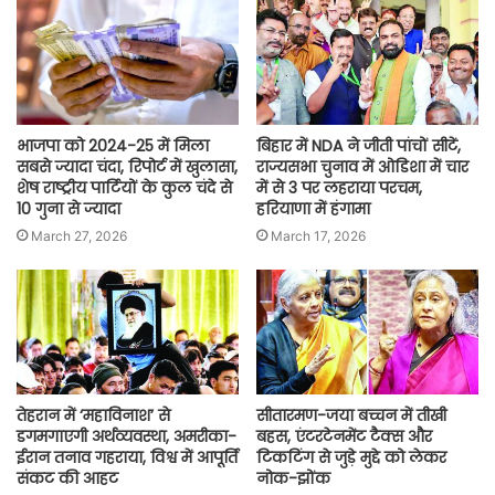
भाजपा को 2024-25 में मिला
बिहार में NDA ने जीती पांचों सीटें,
सबसे ज्यादा चंदा, रिपोर्ट में खुलासा,
राज्यसभा चुनाव में ओडिशा में चार
शेष राष्ट्रीय पार्टियों के कुल चंदे से
में से 3 पर लहराया परचम,
10 गुना से ज्यादा
हरियाणा में हंगामा
March 27, 2026
March 17, 2026
तेहरान में ‘महाविनाश’ से
सीतारमण-जया बच्चन में तीखी
डगमगाएगी अर्थव्यवस्था, अमरीका-
बहस, एंटरटेनमेंट टैक्स और
ईरान तनाव गहराया, विश्व में आपूर्ति
टिकटिंग से जुड़े मुद्दे को लेकर
संकट की आहट
नोक-झोंक