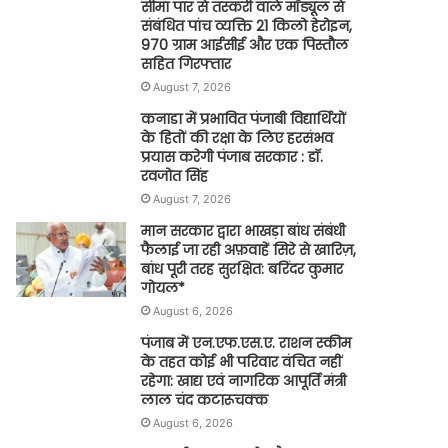
सीमा पार से तस्करी वाले मॉड्यूल से
संबंधित पांच व्यक्ति 21 किलो हेरोइन,
970 ग्राम आईसीई और एक पिस्तौल
सहित गिरफ्तार
August 7, 2026
कनाडा में प्रभावित पंजाबी विद्यार्थियों
के हितों की रक्षा के लिए हरसंभव
प्रयास करेगी पंजाब सरकार : डॉ.
रवजोत सिंह
August 7, 2026
मान सरकार द्वारा भाखड़ा बांध संबंधी
फैलाई जा रही अफ़वाहें सिरे से खारिज़,
बांध पूरी तरह सुरक्षित: बरिंदर कुमार
गोयल*
August 6, 2026
पंजाब में एन.एफ.एस.ए. राशन स्कीम
के तहत कोई भी परिवार वंचित नहीं
रहेगा: खाद्य एवं नागरिक आपूर्ति मंत्री
लाल चंद कटारूचक्क
August 6, 2026