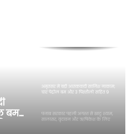
भगवंत मान सरकार भूजल स्तर में सुधार के
लिए 16,000 किलोमीटर जलमार्गों (खालों)
का पुनर्जीवन कर रही है: हरपाल सिंह चीमा
ई-20 पेट्रोल से वाहनों के नुकसान का मुद्दा
पंजाब विधानसभा में गूंजा
नोटबंदी की तरह ही है E20; दावे बड़े पर
सबूत कोई नहीं: अमन अरोड़ा
अमृतसर में बड़ी आतंकवादी साजिश नाकाम;
चार पेट्रोल बम और 3 पिस्तौलों सहित 9
गिरफ्तार
दी
ोल बम
पंजाब सरकार पहली अगस्त से खाटू श्याम,
सालासर, वृंदावन और ऋषिकेश के लिए
गिरफ्तार
मुफ्त तीर्थ यात्रा करवाएगी: मुख्यमंत्री भगवंत
सिंह मान