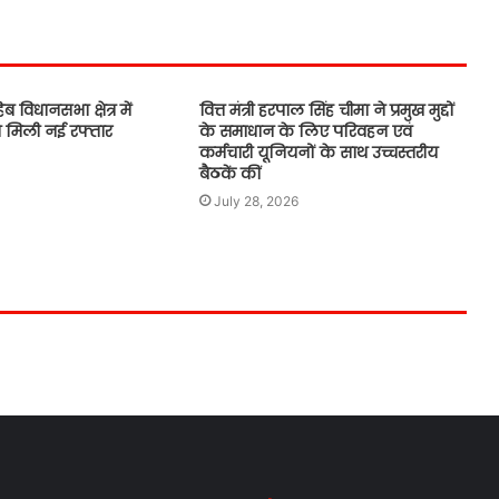
भगवंत मान सरकार भूजल स्तर में सुधार के
लिए 16,000 किलोमीटर जलमार्गों (खालों)
का पुनर्जीवन कर रही है: हरपाल सिंह चीमा
 विधानसभा क्षेत्र में
वित्त मंत्री हरपाल सिंह चीमा ने प्रमुख मुद्दों
ो मिली नई रफ्तार
के समाधान के लिए परिवहन एवं
ई-20 पेट्रोल से वाहनों के नुकसान का मुद्दा
कर्मचारी यूनियनों के साथ उच्चस्तरीय
पंजाब विधानसभा में गूंजा
बैठकें कीं
July 28, 2026