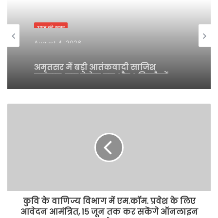
i
t
आज की ख़बर
e
August 4, 2026
अमृतसर में बड़ी आतंकवादी साजिश
नाकाम; चार पेट्रोल बम और 3 पिस्तौलों
सहित 9 गिरफ्तार
कुवि के वाणिज्य विभाग में एम.कॉम. प्रवेश के लिए
आवेदन आमंत्रित, 15 जून तक कर सकेंगे ऑनलाइन