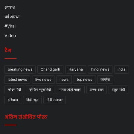
अपराध
धर्म आस्था
#Viral
Video
टैग
breaking news
Chandigarh
Haryana
hindi news
india
latest news
live news
news
top news
कांग्रेस
नरेंद्र मोदी
ब्रेकिंग न्यूज़ हिंदी
भारत जोड़ो यात्रा
राज्य-शहर
राहुल गांधी
हरियाणा
हिंदी न्यूज
हिंदी समाचार
अंतिम संशोधित पोस्ट