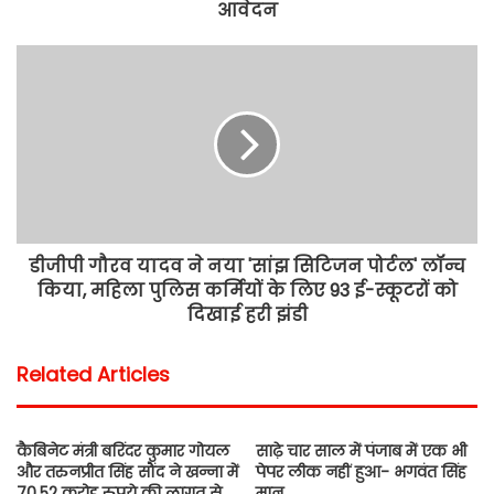
आवेदन
डीजीपी गौरव यादव ने नया 'सांझ सिटिजन पोर्टल' लॉन्च
किया, महिला पुलिस कर्मियों के लिए 93 ई-स्कूटरों को
दिखाई हरी झंडी
Related Articles
कैबिनेट मंत्री बरिंदर कुमार गोयल
साढ़े चार साल में पंजाब में एक भी
और तरुनप्रीत सिंह सौंद ने खन्ना में
पेपर लीक नहीं हुआ- भगवंत सिंह
70.52 करोड़ रुपये की लागत से
मान