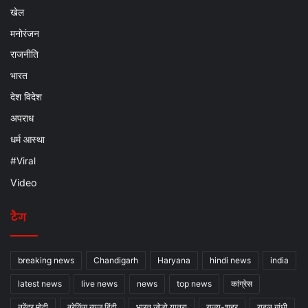
खेल
मनोरंजन
राजनीति
भारत
देश विदेश
अपराध
धर्म आस्था
#Viral
Video
टैग
breaking news
Chandigarh
Haryana
hindi news
india
latest news
live news
news
top news
कांग्रेस
नरेंद्र मोदी
ब्रेकिंग न्यूज़ हिंदी
भारत जोड़ो यात्रा
राज्य-शहर
राहुल गांधी