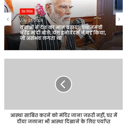
i
t
देश विदेश
e
July 27, 2026
युवाओं ने देश का मान बढ़ाया, प्रधानमंत्री
नरेंद्र मोदी बोले, यंग इनोवेटर्स ने वह किया,
जो असंभव लगता था
आस्था साबित करने को मंदिर जाना जरूरी नहीं, घर में
दीया जलाना भी आस्था दिखाने के लिए पर्याप्त