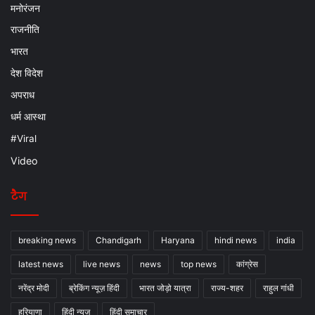
मनोरंजन
राजनीति
भारत
देश विदेश
अपराध
धर्म आस्था
#Viral
Video
टैग
breaking news
Chandigarh
Haryana
hindi news
india
latest news
live news
news
top news
कांग्रेस
नरेंद्र मोदी
ब्रेकिंग न्यूज़ हिंदी
भारत जोड़ो यात्रा
राज्य-शहर
राहुल गांधी
हरियाणा
हिंदी न्यूज
हिंदी समाचार