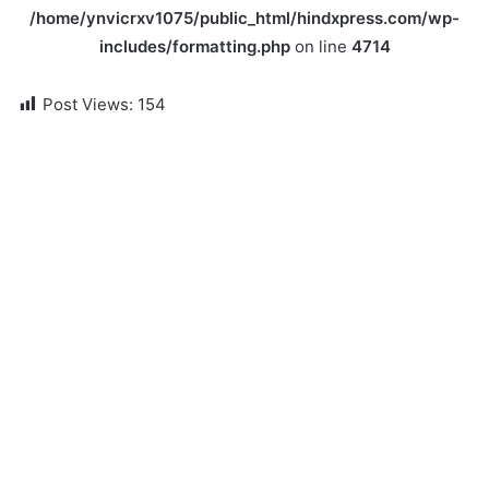
/home/ynvicrxv1075/public_html/hindxpress.com/wp-
includes/formatting.php
on line
4714
Post Views:
154