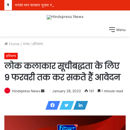
भगवंत मान सरकार भूजल स्तर में सुधार के लिए 16,000 किलोमीटर जलमार्गों (खालों) का पुनर्जीवन कर रही है: हरपाल सिंह चीमा
Menu
Home
/
राज्य
/
हरियाणा
हरियाणा
लोक कलाकार सूचीबद्धता के लिए
9 फरवरी तक कर सकते हैं आवेदन
Hindxpress News
S
January 28, 2023
161
1 minute read
e
n
d
a
n