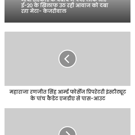
ई-20 के खिलाफ उठ रही आवाज को दबा
रहा मेटा- केजरीवाल
महाराजा रणजीत सिंह आर्म्ड फोर्सेज प्रिपरेटरी इंस्टीट्यूट
के पांच कैडेट एनडीए से पास-आउट