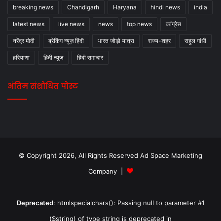
breaking news
Chandigarh
Haryana
hindi news
india
latest news
live news
news
top news
कांग्रेस
नरेंद्र मोदी
ब्रेकिंग न्यूज़ हिंदी
भारत जोड़ो यात्रा
राज्य-शहर
राहुल गांधी
हरियाणा
हिंदी न्यूज
हिंदी समाचार
अंतिम संशोधित पोस्ट
© Copyright 2026, All Rights Reserved Ad Space Marketing
Company |
Deprecated
: htmlspecialchars(): Passing null to parameter #1
($string) of type string is deprecated in