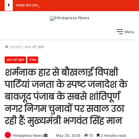
भगवंत मान सरकार भूजल स्तर में सुधार के लिए 16,000 किलोमीटर जलमार्गों (खालों) का पुनर्जीवन कर रही है: हरपाल सिंह चीमा
Menu
Home
/
आज की ख़बर
आज की ख़बर
पंजाब
शर्मनाक हार से बौखलाई विपक्षी
पार्टियां जनता के स्पष्ट जनादेश के
बावजूद पंजाब के सबसे शांतिपूर्ण
नगर निगम चुनावों पर सवाल उठा
रही हैं: मुख्यमंत्री भगवंत सिंह मान
Hindxpress News
S
May 30, 2026
10
2 minutes read