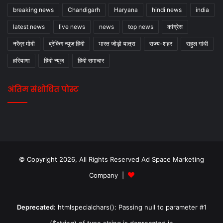
breaking news
Chandigarh
Haryana
hindi news
india
latest news
live news
news
top news
कांग्रेस
नरेंद्र मोदी
ब्रेकिंग न्यूज़ हिंदी
भारत जोड़ो यात्रा
राज्य-शहर
राहुल गांधी
हरियाणा
हिंदी न्यूज
हिंदी समाचार
अंतिम संशोधित पोस्ट
© Copyright 2026, All Rights Reserved Ad Space Marketing
Company |
Deprecated
: htmlspecialchars(): Passing null to parameter #1
($string) of type string is deprecated in