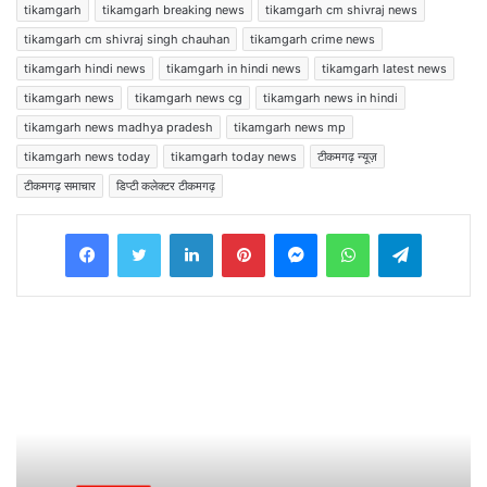
tikamgarh
tikamgarh breaking news
tikamgarh cm shivraj news
tikamgarh cm shivraj singh chauhan
tikamgarh crime news
tikamgarh hindi news
tikamgarh in hindi news
tikamgarh latest news
tikamgarh news
tikamgarh news cg
tikamgarh news in hindi
tikamgarh news madhya pradesh
tikamgarh news mp
tikamgarh news today
tikamgarh today news
टीकमगढ़ न्यूज़
टीकमगढ़ समाचार
डिप्टी कलेक्टर टीकमगढ़
Facebook
Twitter
LinkedIn
Pinterest
Messenger
WhatsApp
Telegram