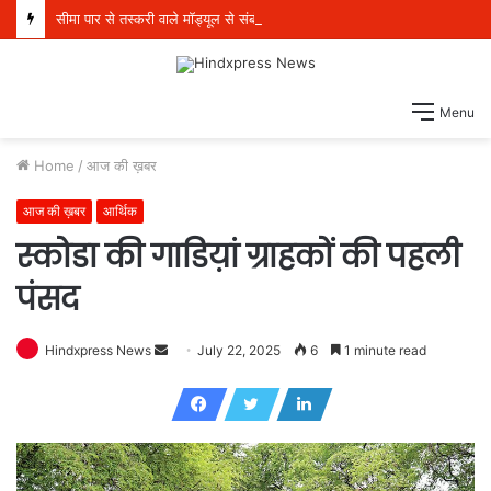
सीमा पार से तस्करी वाले मॉड्यूल से संबंधित पांच व्यक्ति 21 किलो हेरोइन, 970 ग्राम आईसीई और एक पिस्तौल सहित गिरफ्तार
Menu
Home
/
आज की ख़बर
आज की ख़बर
आर्थिक
स्कोडा की गाडिय़ां ग्राहकों की पहली
पंसद
Hindxpress News
S
July 22, 2025
6
1 minute read
e
n
d
a
n