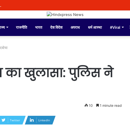
े दौरान बी.एल.ओज़. द्वारा अद्वितीय समर्पण भावना के साथ कार्य किया गया: सी.ई.ओ. अनिंदिता
ाज्य
राजनीति
भारत
देश विदेश
अपराध
धर्म आस्था
#Viral
 दबोचा
ंग का खुलासा: पुलिस ने
10
1 minute read
Twitter
LinkedIn