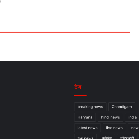
6
को किया रेस्क्यू, कुछ अभी भी मलबे में दबे
टैग
breaking news
Chandigarh
Haryana
hindi news
india
latest news
live news
new
top news
कांग्रेस
नरेंद्र मोदी