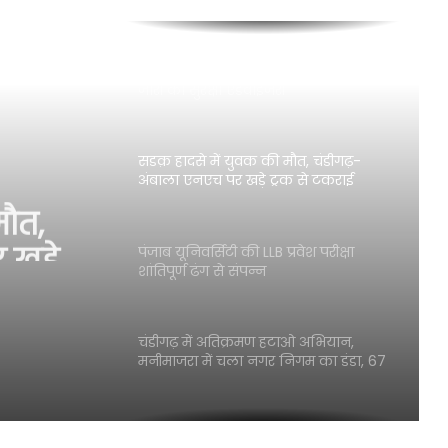
मानसून में बिजली से रहें सतर्क, CPDL ने
जारी की सुरक्षा एडवाइजरी
सडक़ हादसे में युवक की मौत, चंडीगढ़-
अंबाला एनएच पर खड़े ट्रक से टकराई
मौत,
बाइक, महिला की हालत गंभीर
 खड़े
पंजाब यूनिवर्सिटी की LLB प्रवेश परीक्षा
िला की
शांतिपूर्ण ढंग से संपन्न
चंडीगढ़ में अतिक्रमण हटाओ अभियान,
मनीमाजरा में चला नगर निगम का डंडा, 67
के काटे चालान
Reliance Jio ने लांच किया सस्ता 4G