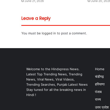
June 21, 2026
June 20, 202
Leave a Reply
You must be
logged in
to post a comment.
Welcome to the Hindxpress News.
Home
Latest Top Trending News, Trending
चंडीगढ़
News, Viral News, Viral Videos,
हरियाणा
Trending Searches, Punjab Latest News
Stay tuned for all the breaking news in
पंजाब
Hindi !
राज्य
उत्तर प्रदेश