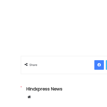
Facebook
Share
Hindxpress News
W
e