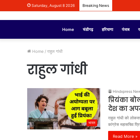
Saturday, August 8 2026
Breaking News
Home
चंडीगढ़
हरियाणा
पंजाब
र
Home
/
राहुल गांधी
राहुल गांधी
Hindxpress Ne
प्रियंका बो
देश का अपमा
राहुल गांधी को लोकसभ
भारत
कांग्रेस महासचिव प्र
Read More »