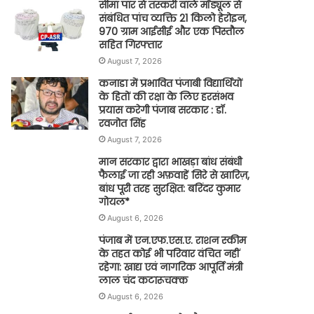
सीमा पार से तस्करी वाले मॉड्यूल से
संबंधित पांच व्यक्ति 21 किलो हेरोइन,
970 ग्राम आईसीई और एक पिस्तौल
सहित गिरफ्तार
August 7, 2026
कनाडा में प्रभावित पंजाबी विद्यार्थियों
के हितों की रक्षा के लिए हरसंभव
प्रयास करेगी पंजाब सरकार : डॉ.
रवजोत सिंह
August 7, 2026
मान सरकार द्वारा भाखड़ा बांध संबंधी
फैलाई जा रही अफ़वाहें सिरे से खारिज़,
बांध पूरी तरह सुरक्षित: बरिंदर कुमार
गोयल*
August 6, 2026
पंजाब में एन.एफ.एस.ए. राशन स्कीम
के तहत कोई भी परिवार वंचित नहीं
रहेगा: खाद्य एवं नागरिक आपूर्ति मंत्री
लाल चंद कटारूचक्क
August 6, 2026