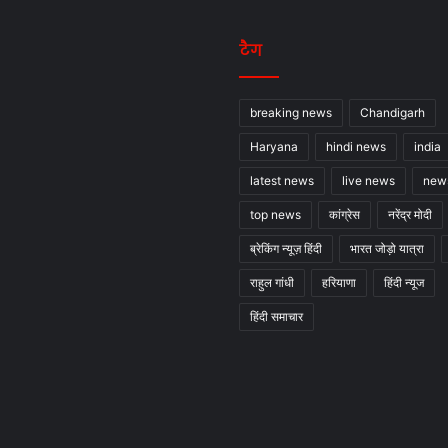
टैग
breaking news
Chandigarh
Haryana
hindi news
india
latest news
live news
new
top news
कांग्रेस
नरेंद्र मोदी
ब्रेकिंग न्यूज़ हिंदी
भारत जोड़ो यात्रा
राहुल गांधी
हरियाणा
हिंदी न्यूज
हिंदी समाचार