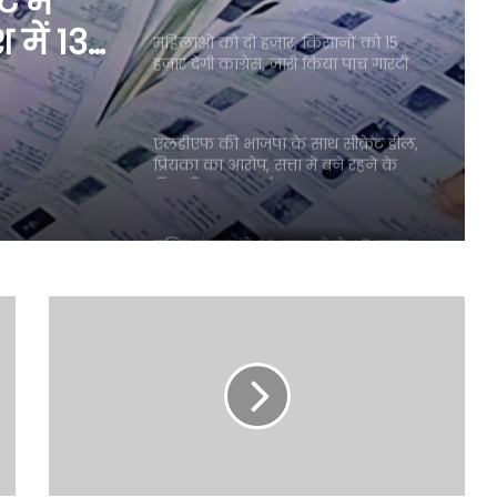
 में
 में 13
महिलाओं को दो हजार, किसानों को 15
हजार देगी कांग्रेस, जारी किया पांच गारंटी
़ रह
वाला घोषणा पत्र
एलडीएफ की भाजपा के साथ सीक्रेट डील,
प्रियंका का आरोप, सत्ता में बने रहने के
लिए विचारधारा को ताक पर रखा
पश्चिम बंगाल में 60 लाख में से 47 लाख
आपत्तियों का हुआ निपटारा
BJP को सत्ता से हटाकर ही मरूंगी, ममता की
हुंकार, पुलिस पर TMC वर्कर्ज को धमकाने
का आरोप
बारामती उपचुनाव में रिकॉर्ड वोटों से जीतीं
सुनेत्रा पवार, 218,930 वोटों से दर्ज की भारी
जीत