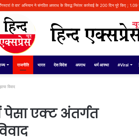
े राम’ नाट्य मंचन का आगाज, पंजाब में 41 शो कराएगी भगवंत मान सरकार
ाज्य
राजनीति
भारत
देश विदेश
अपराध
धर्म आस्था
#Viral
लझाया विवाद
 पेसा एक्ट अंतर्गत
विवाद