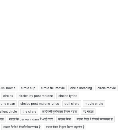
महिलाओं को दो हजार, किसानों को 15
हजार देगी कांग्रेस, जारी किया पांच गारंटी
वाला घोषणा पत्र
एलडीएफ की भाजपा के साथ सीक्रेट डील,
प्रियंका का आरोप, सत्ता में बने रहने के
लिए विचारधारा को ताक पर रखा
पश्चिम बंगाल में 60 लाख में से 47 लाख
आपत्तियों का हुआ निपटारा
BJP को सत्ता से हटाकर ही मरूंगी, ममता की
2015 movie
circle clip
circle full movie
circle meaning
circle movie
हुंकार, पुलिस पर TMC वर्कर्ज को धमकाने
circles
circles by post malone
circles lyrics
का आरोप
lone clean
circles post malone lyrics
doll circle
movie circle
silent circle
the circle
आदिवासी मूलनिवासी दिवस मंडला
गढ़ मंडला
बारामती उपचुनाव में रिकॉर्ड वोटों से जीतीं
सुनेत्रा पवार, 218,930 वोटों से दर्ज की भारी
िला
मंडला के barwani dam ​में आई दरारें
मंडला जिला
मंडला जिले में कितनी जनसंख्या है
जीत
मंडला जिले में कितने विकासखंड हैं
मंडला जिले में कुल कितने तहसील हैं