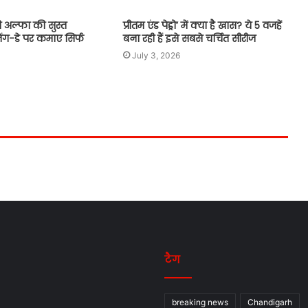
 अल्फा की सुस्त
प्रीतम एंड पेड्रो’ में क्या है खास? ये 5 वजहें
प्रीतम एंड पेड्रो से डेब्यू के बाद वीर हिरानी ने
ग-डे पर कमाए सिर्फ
बना रही हैं इसे सबसे चर्चित सीरीज
अरशद वारसी के लिए लिखा दिल छू लेने
वाला नोट
July 3, 2026
टैग
breaking news
Chandigarh