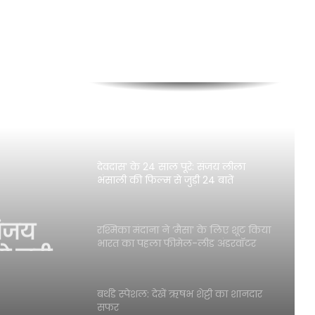
प्रीतम एंड पेड्रो से डेब्यू के बाद वीर हिरानी ने
अरशद वारसी के लिए लिखा दिल छू लेने
वाला नोट
2026 में रितेश देशमुख का जलवा, अभिनय
से निर्देशन और होस्टिंग तक
देवदास’ के 24 साल पूरे: संजय लीला
भंसाली की फिल्म से जुड़ी 24 बातें
संजय
रश्मिका मंदाना ने ‘मैसा’ के लिए शूट किया
 जुड़ी
भारत का पहला फीमेल-लीड अंडरवॉटर
फाइट सीक्वेंस
बर्थडे स्पेशल: देखें ऋषभ शेट्टी का शानदार
सफर