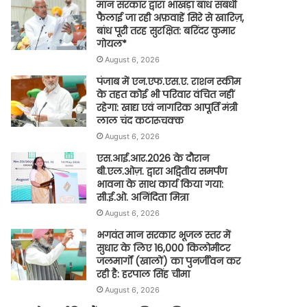
मान सरकार द्वारा भाखड़ा बांध संबंधी
फैलाई जा रही अफ़वाहें सिरे से खारिज़,
बांध पूरी तरह सुरक्षित: बरिंदर कुमार
गोयल*
August 6, 2026
पंजाब में एन.एफ.एस.ए. राशन स्कीम
के तहत कोई भी परिवार वंचित नहीं
रहेगा: खाद्य एवं नागरिक आपूर्ति मंत्री
लाल चंद कटारूचक्क
August 6, 2026
एस.आई.आर.2026 के दौरान
बी.एल.ओज़. द्वारा अद्वितीय समर्पण
भावना के साथ कार्य किया गया:
सी.ई.ओ. अनिंदिता मित्रा
August 6, 2026
भगवंत मान सरकार भूजल स्तर में
सुधार के लिए 16,000 किलोमीटर
जलमार्गों (खालों) का पुनर्जीवन कर
रही है: हरपाल सिंह चीमा
August 6, 2026