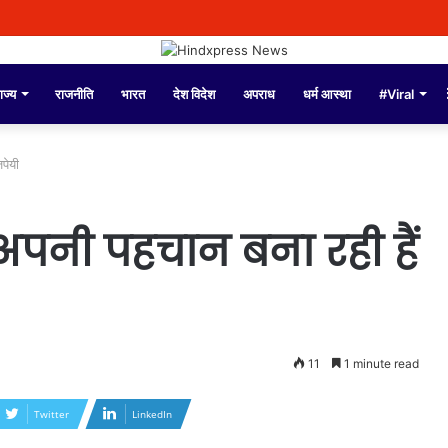
ंडल्स पर पुलिस कमिश्नर अमृतसर द्वारा दिए गए बयान को तोड़-मरोड़कर लोगों को गुमराह करने क
ाज्य
राजनीति
भारत
देश विदेश
अपराध
धर्म आस्था
#Viral
पेयी
र अपनी पहचान बना रही हैं
11
1 minute read
Twitter
LinkedIn