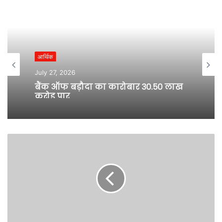
e
b
s
i
t
आर्थिक
e
July 27, 2026
बैंक ऑफ बड़ौदा का कारोबार 30.50 लाख
करोड़ पार